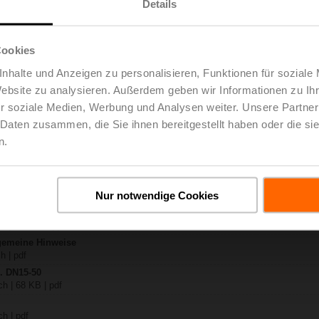
Details
X..-S2
ch | 1728 KB | pdf
Cookies
24A-SR-TPC
nhalte und Anzeigen zu personalisieren, Funktionen für soziale
ch | 2169 KB | pdf
Website zu analysieren. Außerdem geben wir Informationen zu I
..-S(P)2
 pdf
r soziale Medien, Werbung und Analysen weiter. Unsere Partner
 / NV..A.. / SV..A..
 Daten zusammen, die Sie ihnen bereitgestellt haben oder die s
n.
H4..B / H5..B / H6..N / H6..R / H6..S / H6..SP / H6..X..-S2 / H7..N / H7..R /
B | pdf
y – LV24A-SR-TPC
Nur notwendige Cookies
 KB | pdf
eg- / 3-Weg-Hubventile
h | 3018 KB | pdf
lgemeine Hinweise
h | pdf
.. DN15-50
h | 68 KB | pdf
h | pdf