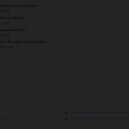
aufbereitungsanlagen
 | pdf
rmeerzeugung
 | pdf
teanwendungen
 | pdf
z und Komfort in Gebäuden
 MB | pdf
Ausgewählte Elemente herunterl
ilen
Ausgewählte Elemente zum Down