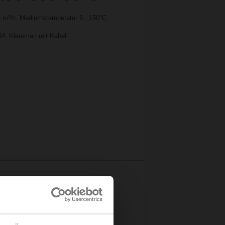
3 m³/h, Mediumstemperatur 5...150°C
P54, Klemmen mit Kabel
Details