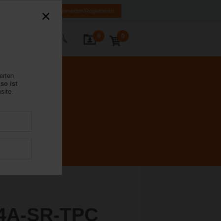
E
IT
FR
EN
Anmelden/Registrieren
0
0
Kontakt
erten
so ist
site.
4A-SR-TPC