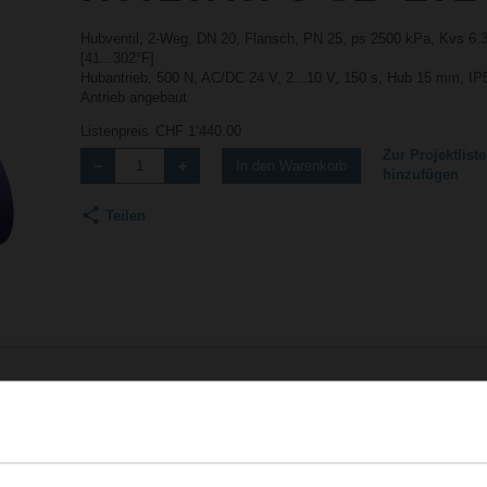
Hubventil, 2-Weg, DN 20, Flansch, PN 25, ps 2500 kPa, Kvs 6.
[41...302°F]
Hubantrieb, 500 N, AC/DC 24 V, 2...10 V, 150 s, Hub 15 mm, I
Antrieb angebaut
Listenpreis
CHF 1’440.00
Zur Projektliste
In den Warenkorb
hinzufügen
Teilen
Zubehör