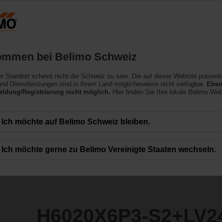
Schweiz
D
Produkte
Support
Über uns
ommen bei Belimo Schweiz
ler Standort scheint nicht die Schweiz zu sein. Die auf dieser Website präsenti
S2+LV24A-SR-TPC
nd Dienstleistungen sind in Ihrem Land möglicherweise nicht verfügbar.
Eben
ldung/Registrierung nicht möglich.
Hier finden Sie Ihre lokale Belimo Web
Ich möchte auf Belimo Schweiz bleiben.
Ich möchte gerne zu Belimo Vereinigte Staaten wechseln.
H6020X6P3-S2+LV2