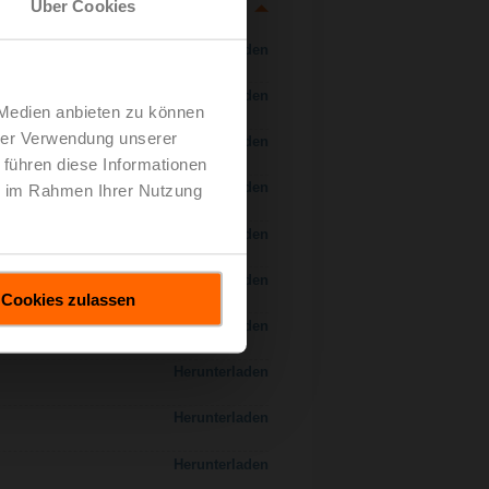
Über Cookies
Herunterladen
Herunterladen
 Medien anbieten zu können
hrer Verwendung unserer
Herunterladen
 führen diese Informationen
Herunterladen
ie im Rahmen Ihrer Nutzung
 H7..S / H7..X..S..
Herunterladen
Herunterladen
Cookies zulassen
Herunterladen
Herunterladen
Herunterladen
Herunterladen