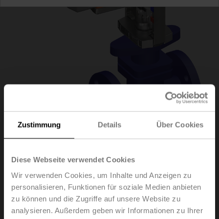
Zustimmung
Details
Über Cookies
H6025X10-
Diese Webseite verwendet Cookies
Wir verwenden Cookies, um Inhalte und Anzeigen zu
S2/NVK24A-SZ-TPC
personalisieren, Funktionen für soziale Medien anbieten
zu können und die Zugriffe auf unsere Website zu
analysieren. Außerdem geben wir Informationen zu Ihrer
Hubventil, 2-Weg, DN 25, Flansch, PN 25, ps 2500 kPa,