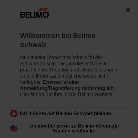
0
0
Home
Regelventile
Hubventile
Willkommen bei Belimo
H6025X10-S2/NVK24A-SZ-TPC
Schweiz
Ihr aktueller Standort scheint nicht die
Schweiz zu sein. Die auf dieser Website
Mehr erfahren
präsentierten Produkte und Dienstleistungen
sind in Ihrem Land möglicherweise nicht
verfügbar.
Ebenso ist eine
Anmeldung/Registrierung nicht möglich.
Hier finden Sie Ihre lokale Belimo Website.
Zurück zur Produktkategorie
Ich möchte auf Belimo Schweiz bleiben.
Ich möchte gerne zu Belimo Vereinigte
Staaten wechseln.