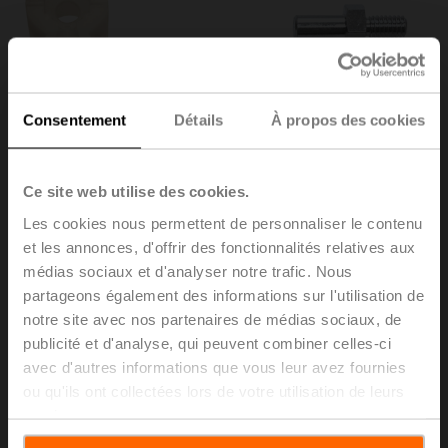
Consentement
Détails
À propos des cookies
Ce site web utilise des cookies.
Les cookies nous permettent de personnaliser le contenu
et les annonces, d'offrir des fonctionnalités relatives aux
médias sociaux et d'analyser notre trafic. Nous
MS-NRH
partageons également des informations sur l'utilisation de
notre site avec nos partenaires de médias sociaux, de
publicité et d'analyse, qui peuvent combiner celles-ci
Kit de montage pour vannes de mélange Hora
avec d'autres informations que vous leur avez fournies
Liste de prix
CHF 20.10
ou qu'ils ont collectées lors de votre utilisation de leurs
services.
Ajouter au
panier