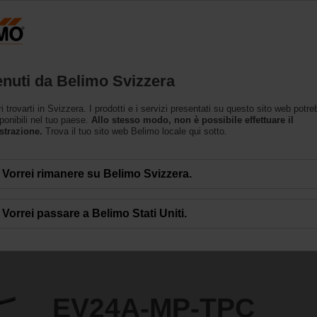
Svizzera
Prodotti
Supporto
L’azienda
nuti da Belimo Svizzera
 per valvole
 trovarti in Svizzera. I prodotti e i servizi presentati su questo sito web potr
PC
ponibili nel tuo paese.
Allo stesso modo, non è possibile effettuare il
strazione.
Trova il tuo sito web Belimo locale qui sotto.
Vorrei rimanere su Belimo Svizzera.
Vorrei passare a Belimo Stati Uniti.
EV24A-MP-TPC