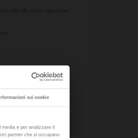
.10 V, 150 s (90...150 s), Corsa 40 mm,
ta di
Informazioni sui cookie
Dettagli
l media e per analizzare il
nostri partner che si occupano