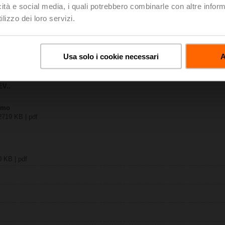
icità e social media, i quali potrebbero combinarle con altre inform
lizzo dei loro servizi.
TPC
 KB | pdf
VL..A.. / EV..A.. / RV24A..
KB | pdf
Usa solo i cookie necessari
A
y – EV24A-MP-TPC
| 29 KB | pdf
EV..
limo
 2719 KB | pdf
0 KB | pdf