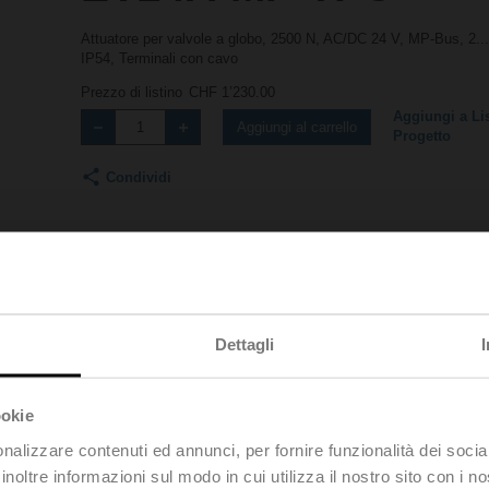
Attuatore per valvole a globo, 2500 N, AC/DC 24 V, MP-Bus, 2..
IP54, Terminali con cavo
Prezzo di listino
CHF 1’230.00
Aggiungi a Lis
Aggiungi al carrello
Progetto
Condividi
Dettagli
Accessori
ookie
nalizzare contenuti ed annunci, per fornire funzionalità dei socia
inoltre informazioni sul modo in cui utilizza il nostro sito con i 