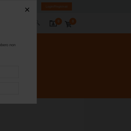
DE
IT
FR
EN
Login/Registrati
0
0
Contatti
ebbero non