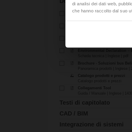
Documentazione
di analisi dei dati web, pubbl
che hanno raccolto dal suo uti
Scheda tecnica – EV24A-MP-
Scheda tecnica | Italiano | 2577
Istruzioni di installazione – S
Istruzioni di installazione | 561 
EU Declaration of Conformit
Dichiarazione di conformità CE 
Environmental Declaration – 
Scheda tecnica | Inglese | pdf
Brochure - Soluzioni bus Be
Panoramica prodotti | Inglese |
Catalogo prodotti e prezzi
Catalogo prodotti e prezzi
Collegamenti Tool
Guida / Manuale | Inglese | 143
Testi di capitolato
CAD / BIM
Integrazione di sistemi