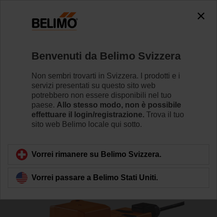
The exception is : javax.servlet.jsp.JspException: Problem
accessing the absolute URL
"https://www.belimo.com/ch/it_IT/~mgnlArea=outdated~".
java.io.IOException: Server returned HTTP response code: 500
for URL: https://www.belimo.com/ch/it_IT/~mgnlArea=outdated~
Benvenuti da Belimo Svizzera
Home
Attuatori per serrande
Attuatori per valvole
Non sembri trovarti in Svizzera. I prodotti e i
servizi presentati su questo sito web
EV24A-SZ-TPC
potrebbero non essere disponibili nel tuo
paese.
Allo stesso modo, non è possibile
effettuare il login/registrazione.
Trova il tuo
sito web Belimo locale qui sotto.
Per saperne di più
Vorrei rimanere su Belimo Svizzera.
Vorrei passare a Belimo Stati Uniti.
Torna alla categoria di prodotti