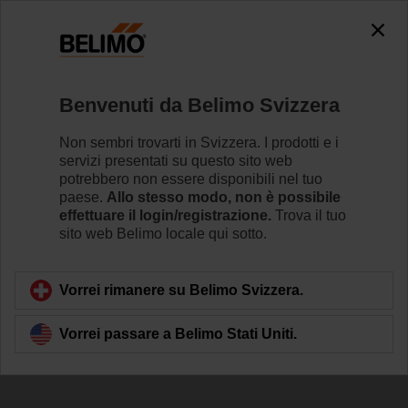
The exception is : javax.servlet.jsp.JspException: Problem
accessing the absolute URL
"https://www.belimo.com/ch/it_IT/~mgnlArea=outdated~".
java.io.IOException: Server returned HTTP response code: 500
for URL: https://www.belimo.com/ch/it_IT/~mgnlArea=outdated~
Benvenuti da Belimo Svizzera
Home
Attuatori per serrande
Attuatori per valvole
Non sembri trovarti in Svizzera. I prodotti e i
servizi presentati su questo sito web
GR24A-SR-7
potrebbero non essere disponibili nel tuo
paese.
Allo stesso modo, non è possibile
effettuare il login/registrazione.
Trova il tuo
sito web Belimo locale qui sotto.
Per saperne di più
Vorrei rimanere su Belimo Svizzera.
Vorrei passare a Belimo Stati Uniti.
Torna alla categoria di prodotti