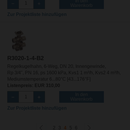
In den
Warenkorb
Zur Projektliste hinzufügen
R3020-1-4-B2
Regelkugelhahn, 6-Weg, DN 20, Innengewinde,
Rp 3/4", PN 16, ps 1600 kPa, Kvs1 1 m³/h, Kvs2 4 m³/h,
Mediumstemperatur 6...80°C [43...176°F]
Listenpreis: EUR 310,00
In den
Warenkorb
Zur Projektliste hinzufügen
2
3
4
5
6