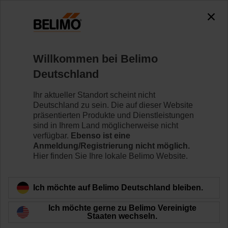
0
0
Home
Regelventile
Willkommen bei Belimo
Regelkugelhähne
Deutschland
Der Regelkugelhahn (CCV) kombiniert die hohen
Absperrfähigkeiten eines Kugelhahns mit einer
Ihr aktueller Standort scheint nicht
gleichprozentigen Durchflusskennlinie und sorgt somit
Deutschland zu sein. Die auf dieser Website
für eine hervorragende Durchflussregelung.
präsentierten Produkte und Dienstleistungen
sind in Ihrem Land möglicherweise nicht
verfügbar.
Ebenso ist eine
Mehr erfahren
Anmeldung/Registrierung nicht möglich.
Hier finden Sie Ihre lokale Belimo Website.
Angewendete
Filter
Ich möchte auf Belimo Deutschland bleiben.
x
x
x
15 mm
20 mm
25 mm
Ich möchte gerne zu Belimo Vereinigte
Staaten wechseln.
x
x
x
32 mm
40 mm
50 mm