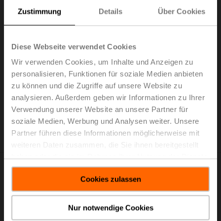
Zustimmung
Details
Über Cookies
Diese Webseite verwendet Cookies
R3015-P63-1P8-B2
Wir verwenden Cookies, um Inhalte und Anzeigen zu
Regelkugelhahn, 6-Weg, DN 15, Innengewinde,
personalisieren, Funktionen für soziale Medien anbieten
Rp 1/2", PN 16, ps 1600 kPa, Kvs1 0.63 m³/h, Kvs2
zu können und die Zugriffe auf unsere Website zu
1.8 m³/h, Mediumstemperatur 6...80°C [43...176°F]
analysieren. Außerdem geben wir Informationen zu Ihrer
Listenpreis: EUR 212,00
Verwendung unserer Website an unsere Partner für
In den
soziale Medien, Werbung und Analysen weiter. Unsere
Warenkorb
Partner führen diese Informationen möglicherweise mit
Zur Projektliste hinzufügen
weiteren Daten zusammen, die Sie ihnen bereitgestellt
haben oder die sie im Rahmen Ihrer Nutzung der Dienste
gesammelt haben.
Cookies zulassen
Nur notwendige Cookies
R3015-P63-P25-B1