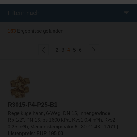
Filtern nach
163
Ergebnisse gefunden
2
3
4
5
6
R3015-P4-P25-B1
Regelkugelhahn, 6-Weg, DN 15, Innengewinde,
Rp 1/2", PN 16, ps 1600 kPa, Kvs1 0.4 m³/h, Kvs2
0.25 m³/h, Mediumstemperatur 6...80°C [43...176°F]
Listenpreis: EUR 195,00