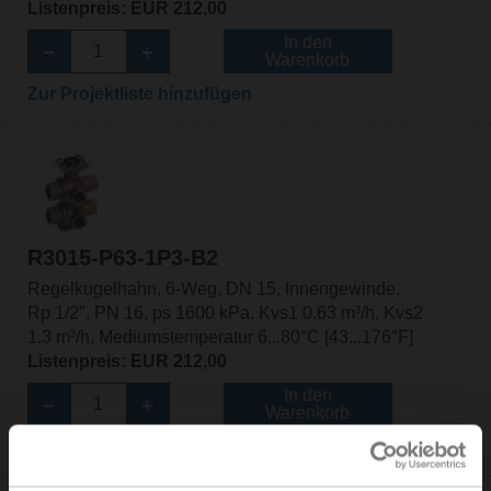
Listenpreis: EUR 212,00
In den
Warenkorb
Zur Projektliste hinzufügen
R3015-P63-1P3-B2
Regelkugelhahn, 6-Weg, DN 15, Innengewinde,
Rp 1/2", PN 16, ps 1600 kPa, Kvs1 0.63 m³/h, Kvs2
1.3 m³/h, Mediumstemperatur 6...80°C [43...176°F]
Listenpreis: EUR 212,00
In den
Warenkorb
Zur Projektliste hinzufügen