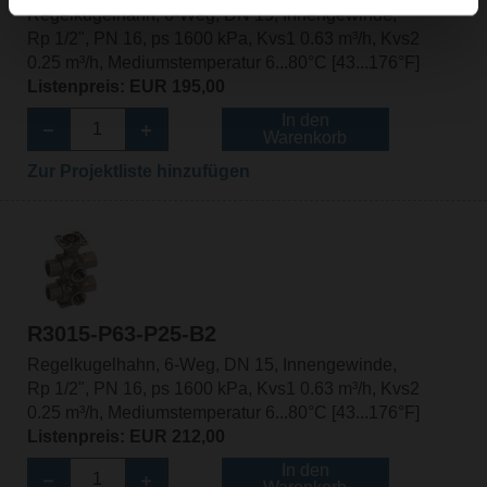
Regelkugelhahn, 6-Weg, DN 15, Innengewinde,
Rp 1/2", PN 16, ps 1600 kPa, Kvs1 0.63 m³/h, Kvs2
0.25 m³/h, Mediumstemperatur 6...80°C [43...176°F]
Listenpreis: EUR 195,00
In den
Warenkorb
Zur Projektliste hinzufügen
R3015-P63-P25-B2
Regelkugelhahn, 6-Weg, DN 15, Innengewinde,
Rp 1/2", PN 16, ps 1600 kPa, Kvs1 0.63 m³/h, Kvs2
0.25 m³/h, Mediumstemperatur 6...80°C [43...176°F]
Listenpreis: EUR 212,00
In den