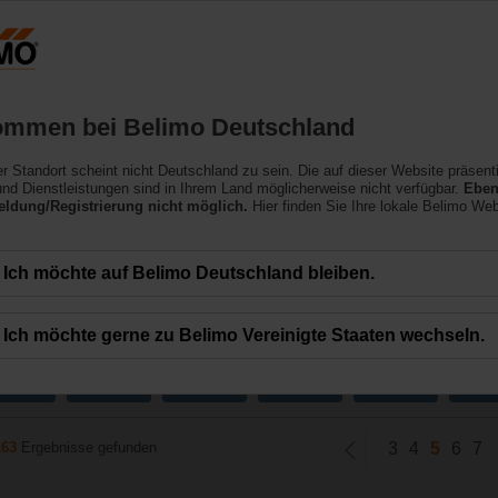
Deutschland
Produkte
Support
Über uns
ommen bei Belimo Deutschland
ler Standort scheint nicht Deutschland zu sein. Die auf dieser Website präsent
ähne
nd Dienstleistungen sind in Ihrem Land möglicherweise nicht verfügbar.
Eben
ldung/Registrierung nicht möglich.
Hier finden Sie Ihre lokale Belimo Web
ohen Absperrfähigkeiten eines Kugelhahns mit einer gleichprozentigen Durchf
Ich möchte auf Belimo Deutschland bleiben.
Ich möchte gerne zu Belimo Vereinigte Staaten wechseln.
x
x
x
x
x
15 mm
20 mm
25 mm
32 mm
40 mm
50
163
Ergebnisse gefunden
3
4
5
6
7