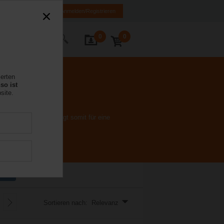
DE
EN
Anmelden/Registrieren
0
0
Kontakt
ierten
so ist
site.
lusskennlinie und sorgt somit für eine
 mm
Sortieren nach: Relevanz