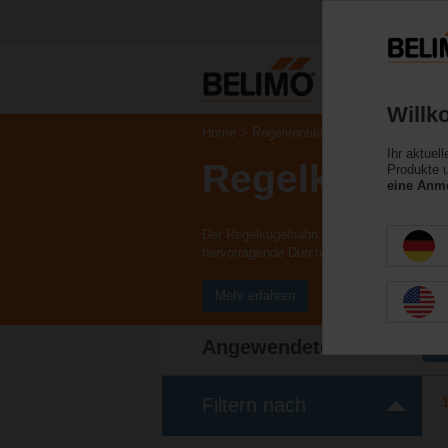
Willk
Home
Regelventile
Ihr aktuel
Regelkugelh
Produkte u
eine Anme
Der Regelkugelhahn (CCV) kombiniert die h
hervorragende Durchflussregelung.
Mehr erfahren
Angewendete Filter
x
Filtern nach