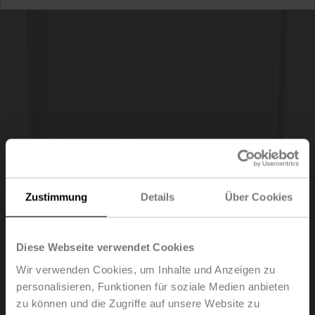
Zustimmung
Details
Über Cookies
01RT-1M-0
Diese Webseite verwendet Cookies
Wir verwenden Cookies, um Inhalte und Anzeigen zu
Raumsensor Temperatur passiv, NTC10k Pre (10k3),
personalisieren, Funktionen für soziale Medien anbieten
PC, weiss, RAL 9003
zu können und die Zugriffe auf unsere Website zu