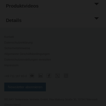
Produktvideos
Details
Kontakt
Datenschutzerklärung
Sicherheitshinweise
Allgemeine Geschäftsbedingungen
Datenschutzeinstellungen verwalten
Impressum
+49 711 167 83-0
Newsletter abonnieren
BELIMO Stellantriebe Vertriebs GmbH, Rita-Maiburg-Straße 30, 70794 Filderstadt
(Deutschland)