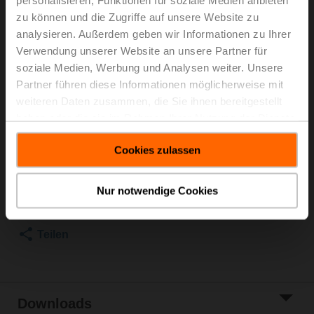
personalisieren, Funktionen für soziale Medien anbieten
zu können und die Zugriffe auf unsere Website zu
Mitgelieferte Teile: Schrauben
analysieren. Außerdem geben wir Informationen zu Ihrer
Dieses Produkt ist auch mit Ihrem individuellen Logo
Verwendung unserer Website an unsere Partner für
auf der Vorderseite erhältlich.
soziale Medien, Werbung und Analysen weiter. Unsere
Partner führen diese Informationen möglicherweise mit
Bitte wenden Sie sich zur Bestellung an Ihre lokale
weiteren Daten zusammen, die Sie ihnen bereitgestellt
Belimo-Vertretung.
haben oder die sie im Rahmen Ihrer Nutzung der Dienste
gesammelt haben.
Listenpreis
EUR 363,00
Cookies zulassen
In den
Warenkorb
Nur notwendige Cookies
Zur Projektliste
hinzufügen
Teilen
Downloads