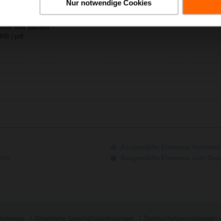
Nur notwendige Cookies
2P-A45
h | 691 KB | pdf
hler von Belimo
 MB | pdf
Ausgewählte Elemente herunterl
ilen
Ausgewählte Elemente zum Down
shinweise
Allgemeine Geschäftsbedingungen
Datenschutzeinstellungen 