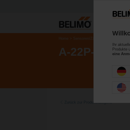
Willk
Home
Sensoren/Zähler
Zubehör
Ihr aktuel
A-22P-A45
Produkte u
eine Anme
Zurück zur Produktkategorie