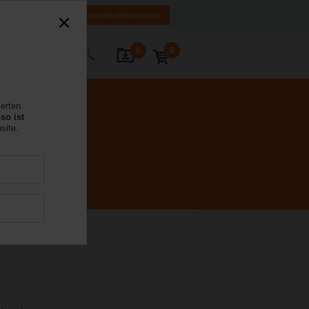
DE
EN
Anmelden/Registrieren
0
0
Kontakt
ierten
so ist
site.