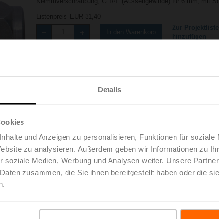
Klemmverschraubung, G 1/4" (Aussengewinde) für 6 mm, mit Sc
Listenpreis
EUR 31,40
Zur Projektliste
In den Warenkorb
hinzufügen
Teilen
Details
Cookies
nhalte und Anzeigen zu personalisieren, Funktionen für soziale
Website zu analysieren. Außerdem geben wir Informationen zu I
oads
De
r soziale Medien, Werbung und Analysen weiter. Unsere Partner
 Daten zusammen, die Sie ihnen bereitgestellt haben oder die s
n.