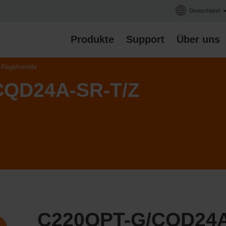
Deutschland
Produkte
Support
Über uns
Regelventile
CQD24A-SR-T/Z
C220QPT-G/CQD24A