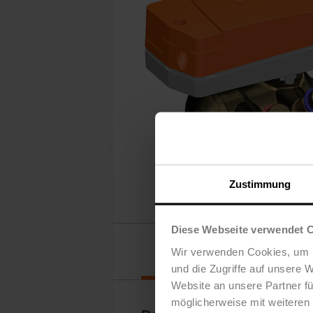
Zustimmung
Diese Webseite verwendet 
Downloads
Wir verwenden Cookies, um I
und die Zugriffe auf unsere 
Website an unsere Partner fü
möglicherweise mit weiteren