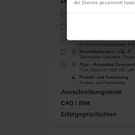
Dokumentation
der Dienste gesammelt habe
Technisches Datenblatt – CQ
Technisches Datenblatt | Deuts
Installationsanleitung – CQ(K)
Installationsanleitung | pdf
EU Declaration of Conformit
EU-Konformitätserklärung | 326
Umweltdeklaration – CQ..-T
Technisches Datenblatt | Deutsc
Flyer – Kompaktes Zonenvent
Flyer | Deutsch | 1506 KB | pdf
Produkt- und Preiskatalog
Produkt- und Preiskatalog
Ausschreibungstexte
CAD / BIM
Erfolgsgeschichten