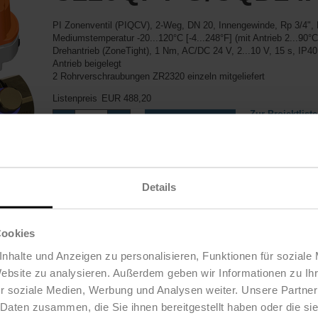
PI Zonenventil (PIQCV), 2-Weg, DN 20, Innengewinde, Rp 3/4", 
Mediumstemperatur -20...120°C [-4...248°F] (mit Antrieb 2...90°C
Drehantrieb (ZoneTight), 1 Nm, AC/DC 24 V, 2...10 V, 15 s, IP
Antrieb beigelegt
2 Rohrverschraubungen ZR2320 einzeln mitgeliefert
Listenpreis
EUR 488,20
Zur Projektliste
In den Warenkorb
hinzufügen
Teilen
Details
Cookies
Zubehör
nhalte und Anzeigen zu personalisieren, Funktionen für soziale
Website zu analysieren. Außerdem geben wir Informationen zu I
r soziale Medien, Werbung und Analysen weiter. Unsere Partner
 Daten zusammen, die Sie ihnen bereitgestellt haben oder die s