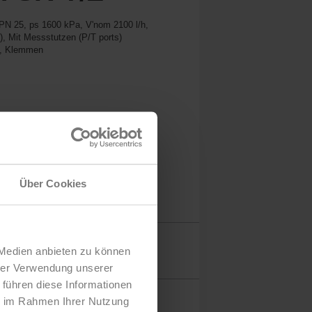
PN 25, ps 1600 kPa, V'nom 2100 l/h,
), Mit Messstutzen (P/T ports)
40, Klemmen
Über Cookies
Details
 Medien anbieten zu können
hrer Verwendung unserer
 führen diese Informationen
ie im Rahmen Ihrer Nutzung