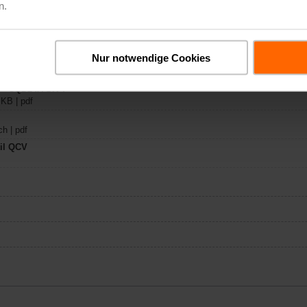
n.
D24A-SR-T
ch | 1369 KB | pdf
Nur notwendige Cookies
..A-..
y – CQD24A-SR-T
 KB | pdf
h | pdf
il QCV