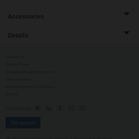
Accessories
Details
Contact Us
Privacy Policy
Privaatsusseadete muutmine
Ohutusnõuded
General terms and conditions
Imprint
+372 6140 811
Telli uudiskiri