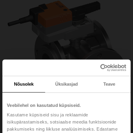
Nõusolek
Üksikasjad
Teave
Veebilehel on kasutatud küpsiseid.
Kasutame küpsiseid sisu ja reklaamide
isikupärastamiseks, sotsiaalse meedia funktsioonide
R7050R-B3+NR24A-S
pakkumiseks ning liikluse analüüsimiseks. Edastame