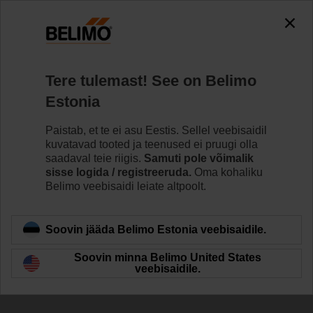
The exception is : javax.servlet.jsp.JspException: Problem
accessing the absolute URL
"https://www.belimo.com/ee/et_EE/~mgnlArea=cookies~".
java.io.IOException: Server returned HTTP response code: 500
for URL:
Tere tulemast! See on Belimo
https://www.belimo.com/ee/et_EE/~mgnlArea=cookies~
Estonia
Home
Ventiilid
Kuulventiilid
Paistab, et te ei asu Eestis. Sellel veebisaidil
kuvatavad tooted ja teenused ei pruugi olla
R7050R-B3+NR24A-S
saadaval teie riigis.
Samuti pole võimalik
sisse logida / registreeruda.
Oma kohaliku
Belimo veebisaidi leiate altpoolt.
Learn more
Soovin jääda Belimo Estonia veebisaidile.
Soovin minna Belimo United States
veebisaidile.
Back to product category