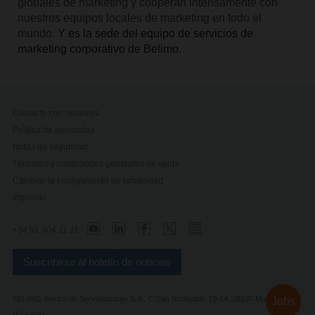
globales de marketing y cooperan intensamente con
nuestros equipos locales de marketing en todo el
mundo.
Y es la sede del equipo de servicios de
marketing corporativo de Belimo.
Contacte con nosotros
Política de privacidad
Notas de seguridad
Términos y condiciones generales de venta
Cambiar la configuración de privacidad
Imprenta
+34 91 304 11 11
Suscribirse al boletín de noticias
BELIMO Ibérica de Servomotores S.A., C/San Romualdo 12-14, 28037 Madrid
Jobs
(España)