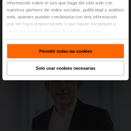
información sobre el uso que haga del sitio web con
óptima de nuestras aplicaciones e impulsan la
nuestros partners de redes sociales, publicidad y análisis
digitalización.
Esto se lleva a cabo en estrecha
colaboración con la empresa, estudiando la
web, quienes pueden combinarla con otra información
optimización de procesos y las nuevas posibilidades
que les haya proporcionado o que hayan recopilado a
que ofrecen las nuevas tecnologías para garantizar un
partir del uso que haya hecho de sus servicios.
entorno informático coherente, sólido y seguro.
Permitir todas las cookies
Solo usar cookies necesarias