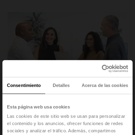
Consentimiento
Detalles
Acerca de las cookies
Tecnología de la información
Nuestra División de TI garantiza que Belimo pueda
desarrollar su actividad en este mundo moderno. Los
Esta página web usa cookies
expertos en TI garantizan que todo, desde el servidor
Las cookies de este sitio web se usan para personalizar
hasta el dispositivo móvil, funcione a la perfección y que
el contenido y los anuncios, ofrecer funciones de redes
nuestros empleados reciban asistencia en todo el
sociales y analizar el tráfico. Además, compartimos
mundo.
Además, son responsables de la configuración