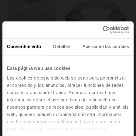
Consentimiento
Detalles
Acerca de las cookies
Esta página web usa cookies
Las cookies de este sitio web se usan para personalizar
el contenido y los anuncios, ofrecer funciones de redes
ZF16-NSA-F
sociales y analizar el tráfico. Además, compartimos
información sobre el uso que haga del sitio web con
Adaptadores para ejes cuadrados, 16x16 mm, Para
nuestros partners de redes sociales, publicidad y análisis
NF..A/SF..A
web, quienes pueden combinarla con otra información
Multipack 20 uds.
que les haya proporcionado o que hayan recopilado a
partir del uso que haya hecho de sus servicios.
Precio de lista
142,00 EUR