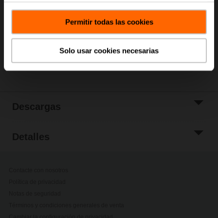
Añadir a Cesta
Permitir todas las cookies
Añadir a lista de
proyectos
Solo usar cookies necesarias
Compartir
Descargas
Detalles
Contacte con nosotros
Política de privacidad
Notas de seguridad
Términos y condiciones generales de venta
Cambiar la configuración de privacidad