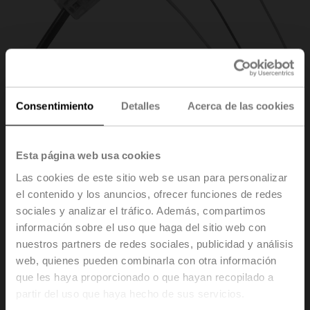
Consentimiento
Detalles
Acerca de las cookies
Esta página web usa cookies
Las cookies de este sitio web se usan para personalizar
el contenido y los anuncios, ofrecer funciones de redes
ZK2-GEN
sociales y analizar el tráfico. Además, compartimos
información sobre el uso que haga del sitio web con
Cable de conexión 5 m, A: RJ11 6/4 LINK.10, B:
nuestros partners de redes sociales, publicidad y análisis
extremo de cable libre para la conexión al terminal
web, quienes pueden combinarla con otra información
MP/PP
que les haya proporcionado o que hayan recopilado a
partir del uso que haya hecho de sus servicios.
Precio de lista
33,80 EUR