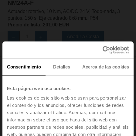
NM24A-F
Actuador rotativo, 10 Nm, AC/DC 24 V, Todo-nada, 3
puntos, 150 s, Eje cuadrado 8x8 mm, IP54
Precio de lista: 201,00 EUR
Añadir a Cesta
Añadir a lista de proyectos
Consentimiento
Detalles
Acerca de las cookies
Esta página web usa cookies
NM24A-KNX
Las cookies de este sitio web se usan para personalizar
Actuador rotativo, 10 Nm, AC/DC 24 V, KNX (S-Mode),
el contenido y los anuncios, ofrecer funciones de redes
150 s (43...173 s), IP54
sociales y analizar el tráfico. Además, compartimos
Precio de lista: 398,00 EUR
información sobre el uso que haga del sitio web con
nuestros partners de redes sociales, publicidad y análisis
Añadir a Cesta
web, quienes pueden combinarla con otra información