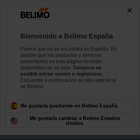
0
0
Inicio
Actuadores de compuerta
Bienvenido a Belimo España
Actuadores sin función de seguridad
Belimo rotary actuators without fail-safe can handle a
Parece que no se encuentra en España. Es
magnitude of HVAC applications.Los actuadores
posible que los productos y servicios
rotativos de Belimo sin función de seguridad pueden
presentados en esta página no estén
utilizarse en una gran variedad de aplicaciones CVAA.
disponibles en su país.
Tampoco es
posible iniciar sesión o registrarse.
Disponibles en una amplia gama de tensiones
Encuentre a continuación su sitio web local
nominales y pares de giro.
de Belimo.
Conozca más detalles
Me gustaría quedarme en Belimo España.
Filtros aplicados
Me gustaría cambiar a Belimo Estados
Unidos.
x
x
x
10 Nm
100...150 s
IP54