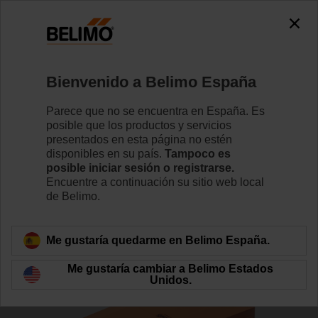
0
0
Inicio
Actuadores de compuerta
Actuadores para condic
Bienvenido a Belimo España
SF24G-MP-L
Parece que no se encuentra en España. Es
posible que los productos y servicios
presentados en esta página no estén
disponibles en su país.
Tampoco es
Conozca más detalles
posible iniciar sesión o registrarse.
Encuentre a continuación su sitio web local
de Belimo.
Volver a categoría de productos
Me gustaría quedarme en Belimo España.
Me gustaría cambiar a Belimo Estados
Unidos.