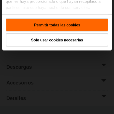
que les haya proporcionado o que hayan recopilado a
Precio de lista
895,00 EUR
partir del uso que haya hecho de sus servicios.
Añadir a Cesta
Permitir todas las cookies
Añadir a lista de
proyectos
Solo usar cookies necesarias
Compartir
Descargas
Accesorios
Detalles