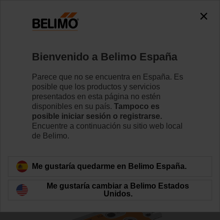
0
0
Inicio
Actuadores de compuerta
Actuadores para válvul
Bienvenido a Belimo España
SRF24A-SZ-5
Parece que no se encuentra en España. Es
posible que los productos y servicios
presentados en esta página no estén
disponibles en su país.
Tampoco es
Conozca más detalles
posible iniciar sesión o registrarse.
Encuentre a continuación su sitio web local
de Belimo.
Volver a categoría de productos
Me gustaría quedarme en Belimo España.
Me gustaría cambiar a Belimo Estados
Unidos.