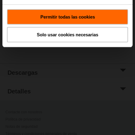
Precio de lista
631,00 EUR
Añadir a Cesta
Permitir todas las cookies
Añadir a lista de
proyectos
Solo usar cookies necesarias
Compartir
Descargas
Detalles
Contacte con nosotros
Política de privacidad
Notas de seguridad
Términos y condiciones generales de venta