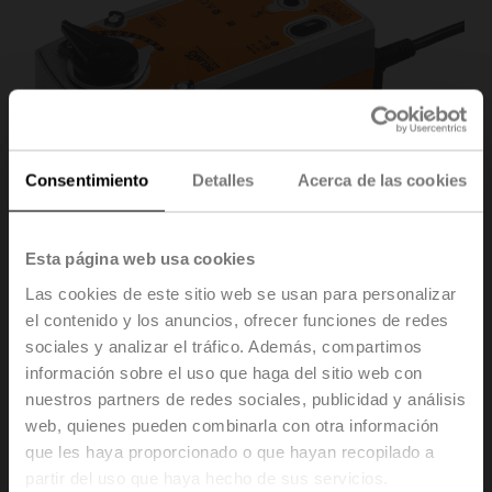
Consentimiento
Detalles
Acerca de las cookies
Esta página web usa cookies
Las cookies de este sitio web se usan para personalizar
el contenido y los anuncios, ofrecer funciones de redes
sociales y analizar el tráfico. Además, compartimos
SRF24A-SZ-5
información sobre el uso que haga del sitio web con
nuestros partners de redes sociales, publicidad y análisis
web, quienes pueden combinarla con otra información
Actuador rotativo con función de seguridad NC, 20 Nm,
que les haya proporcionado o que hayan recopilado a
AC/DC 24 V, 0.5...10 V, 90 s, IP54, F05
partir del uso que haya hecho de sus servicios.