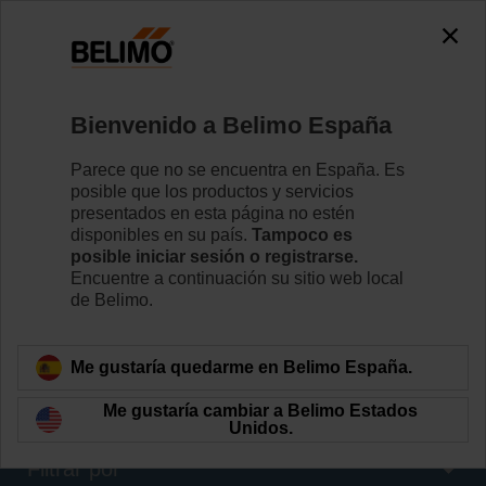
0
0
Inicio
RetroFIT+
Bienvenido a Belimo España
Actuadores para válvulas de control
Belimo RetroFIT+ es una gama universal de actuadores
Parece que no se encuentra en España. Es
para válvulas especialmente diseñados para el
posible que los productos y servicios
reequipamiento de instalaciones existentes de válvulas
presentados en esta página no estén
de control caracterizado.
disponibles en su país.
Tampoco es
posible iniciar sesión o registrarse.
Encuentre a continuación su sitio web local
Conozca más detalles
de Belimo.
Filtros aplicados
Me gustaría quedarme en Belimo España.
x
40 Nm
Me gustaría cambiar a Belimo Estados
Unidos.
Filtrar por