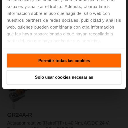
sociales y analizar el tráfico. Además, compartimos
información sobre el uso que haga del sitio web con
nuestros partners de redes sociales, publicidad y análisis
web, quienes pueden combinarla con otra información
GR24A-MP-R
que les haya proporcionado o que hayan recopilado a
Actuador rotativo (RetroFIT+), 40 Nm, AC/DC 24 V, MP-
partir del uso que haya hecho de sus servicios.
Bus, 2...10 V, 90 s (75...270 s), IP54, F05/F07
Precio de lista: 640,00 EUR
Permitir todas las cookies
Añadir a Cesta
Añadir a lista de proyectos
Solo usar cookies necesarias
GR24A-R
Actuador rotativo (RetroFIT+), 40 Nm, AC/DC 24 V,