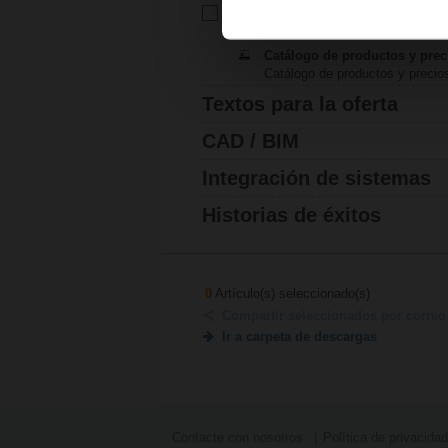
Instrucciones de instalación 
Instucciones de instalación | 1
Catálogo de productos y prec
Catálogo de productos y precio
Textos para la oferta
CAD / BIM
Integración de sistemas
Historias de éxitos
0
Artículo(s) seleccionado(s)
Compartir seleccionados por correo 
Ir a carpeta de descargas
Contacte con nosotros
Política de privacidad