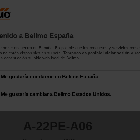
España
tos
Soporte
Sobre nosotros
Contacte con
enido a Belimo España
s
 no se encuentra en España. Es posible que los productos y servicios pres
a no estén disponibles en su país.
Tampoco es posible iniciar sesión o reg
a continuación su sitio web local de Belimo.
Me gustaría quedarme en Belimo España.
Me gustaría cambiar a Belimo Estados Unidos.
A-22PE-A06