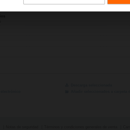
– A-22PE-A0..
360 KB | pdf
ios
s
Descarga seleccionada
electrónico
Añadir seleccionados a carpeta 
Notas de seguridad
Términos y condiciones generales de venta
Camb