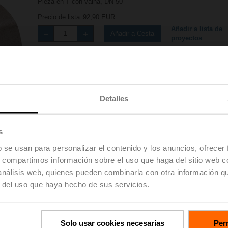
Pieza en T con vaina, DN 50
Precio de lista
92,90 EUR
Añadir a lista de
Añadir a Cesta
proyectos
Compartir
Detalles
s
b se usan para personalizar el contenido y los anuncios, ofrecer
s, compartimos información sobre el uso que haga del sitio web 
rgas
De
 análisis web, quienes pueden combinarla con otra información q
r del uso que haya hecho de sus servicios.
Solo usar cookies necesarias
Perm