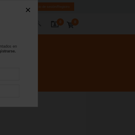
ES
EN
Inicio de sesión/Registro
0
0
 nosotros
entados en
istrarse.