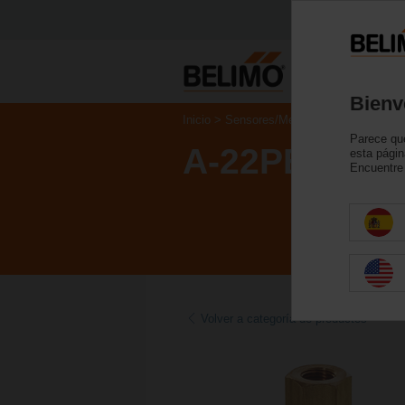
Produc
Bienv
Inicio
Sensores/Medidores
Accesorio
Parece que
A-22PE-A06
esta págin
Encuentre 
Volver a categoría de productos