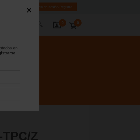
ES
EN
Inicio de sesión/Registro
0
0
 nosotros
entados en
istrarse.
-TPC/Z