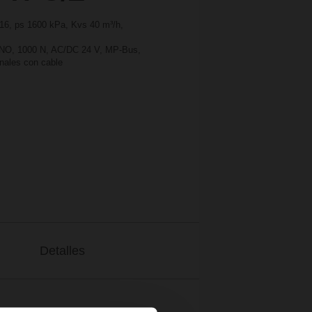
 16, ps 1600 kPa, Kvs 40 m³/h,
C/NO, 1000 N, AC/DC 24 V, MP-Bus,
inales con cable
Detalles