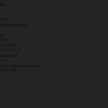
ios
s
 | pdf
es de refrigeración
lor
ol | pdf
us de Belimo
| 2719 KB | pdf
imatizadores
 | pdf
ica y confort en edificios
| 5 MB | pdf