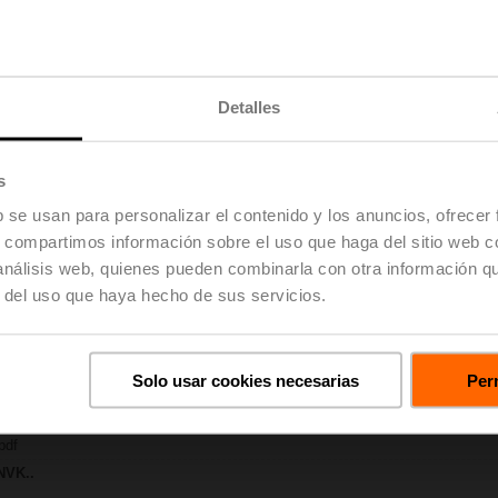
KB | pdf
TPC
Detalles
| pdf
 H4..B / H5..B
055 KB | pdf
s
 LVK..A.. / NVK..A.. / SVK..A..
f
b se usan para personalizar el contenido y los anuncios, ofrecer
H4..B / H5..B / H6..N / H6..R / H6..S / H6..SP / H6..X..-S2 / H7..N / H7..R /
s, compartimos información sobre el uso que haga del sitio web 
| 97 KB | pdf
 análisis web, quienes pueden combinarla con otra información q
ty – NVK24A-MP-TPC
r del uso que haya hecho de sus servicios.
| 29 KB | pdf
e proyectos – Válvulas de asiento de 2/3 vías
oyectos | Inglés | 2807 KB | pdf
Solo usar cookies necesarias
Perm
e proyectos – Notas generales
yectos | Inglés | pdf
H5..B
pdf
NVK..