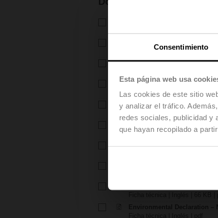
Documentación
Ficha técnica – H5..B
Ficha técnica | Español | 1246 
Ficha técnica – NVK24A-MP-
Consentimiento
Ficha técnica | Español | 3 MB 
Instrucciones de instalación –
Instucciones de instalación | 1
Esta página web usa cookie
Instrucciones de instalación –
Instucciones de instalación | pd
Las cookies de este sitio we
EU Declaration of Conformity – 
y analizar el tráfico. Ademá
Declaración de Conformidad UE 
redes sociales, publicidad y
EU Declaration of Conformi
que hayan recopilado a parti
Declaración de Conformidad UE 
Notas para la planificación d
Nota para la planificación de pr
Notas para la planificación d
Nota para la planificación de pro
Environmental Declaration – 
Ficha técnica | Inglés | 66 KB | 
Environmental Declaration – 
Ficha técnica | Inglés | pdf