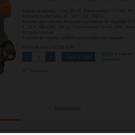
Válvula de asiento, 3 vías, DN 50, Rosca externa, G 2 3/4", PN
Temperatura del fluido -10...120°C [14...248°F]
Actuador para válvulas de asiento con función de seguridad N
2...10 V, 150 s (90...150 s), Carrera nominal 20 mm, IP54, Term
Actuador montado
3 racores de tuberías ZH4550 suministrados por separado
Precio de lista
1.522,80 EUR
Añadir a lista de
Añadir a Cesta
proyectos
Compartir
Accesorios