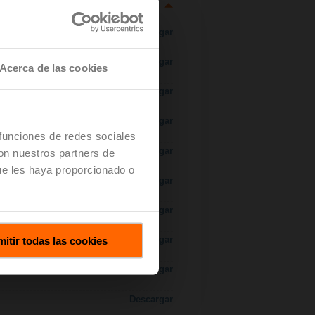
Descargar
Descargar
Acerca de las cookies
Descargar
Descargar
 funciones de redes sociales
 H7..S / H7..X..S..
Descargar
con nuestros partners de
ue les haya proporcionado o
Descargar
Descargar
itir todas las cookies
Descargar
Descargar
Descargar