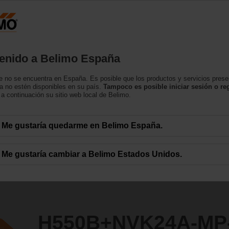
España
tos
Soporte
Sobre nosotros
Contacte con
enido a Belimo España
asiento
 no se encuentra en España. Es posible que los productos y servicios pres
4A-MP-TPC/Z
a no estén disponibles en su país.
Tampoco es posible iniciar sesión o reg
a continuación su sitio web local de Belimo.
Me gustaría quedarme en Belimo España.
Me gustaría cambiar a Belimo Estados Unidos.
H550B+NVK24A-MP