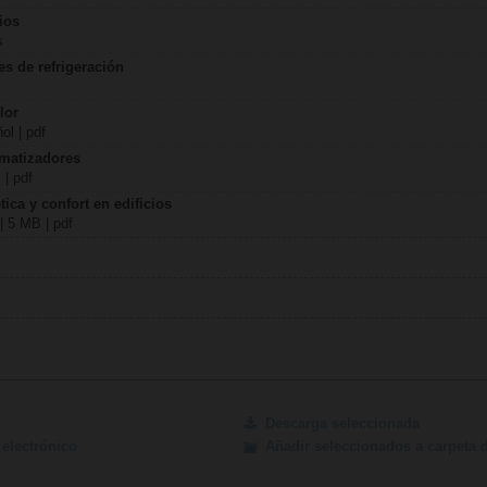
ios
s
es de refrigeración
lor
ol | pdf
imatizadores
 | pdf
ica y confort en edificios
| 5 MB | pdf
Descarga seleccionada
electrónico
Añadir seleccionados a carpeta 