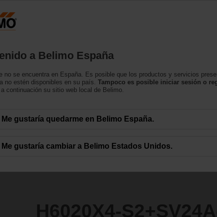
España
tos
Soporte
Sobre nosotros
Contacte con
enido a Belimo España
asiento
 no se encuentra en España. Es posible que los productos y servicios pres
+SV24A-SZ-TPC
a no estén disponibles en su país.
Tampoco es posible iniciar sesión o reg
a continuación su sitio web local de Belimo.
Me gustaría quedarme en Belimo España.
Me gustaría cambiar a Belimo Estados Unidos.
H6020X4-S2+SV24A