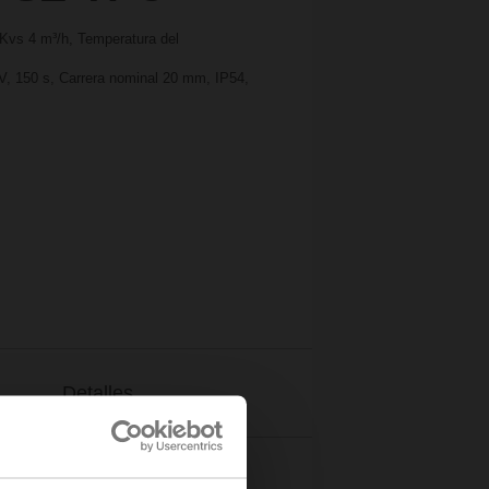
 Kvs 4 m³/h, Temperatura del
 V, 150 s, Carrera nominal 20 mm, IP54,
Detalles