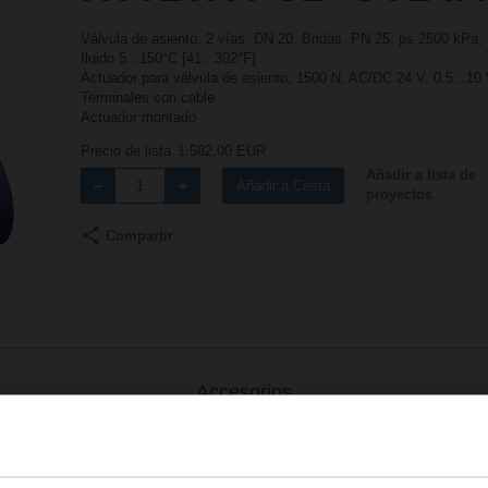
Válvula de asiento, 2 vías, DN 20, Bridas, PN 25, ps 2500 kPa,
fluido 5...150°C [41...302°F]
Actuador para válvula de asiento, 1500 N, AC/DC 24 V, 0.5...10
Terminales con cable
Actuador montado
Precio de lista
1.582,00 EUR
Añadir a lista de
Añadir a Cesta
proyectos
Compartir
Accesorios