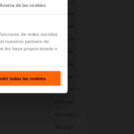
Acerca de las cookies
Descargar
Descargar
 funciones de redes sociales
Descargar
con nuestros partners de
ue les haya proporcionado o
Descargar
 H7..S / H7..X..S..
Descargar
Descargar
itir todas las cookies
Descargar
Descargar
Descargar
Descargar