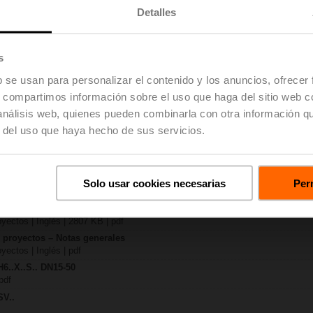
Detalles
KB | pdf
s
C
KB | pdf
b se usan para personalizar el contenido y los anuncios, ofrecer
 H6..X..-S(P)2
s, compartimos información sobre el uso que haga del sitio web 
09 KB | pdf
 análisis web, quienes pueden combinarla con otra información q
LV..A.. / NV..A.. / SV..A..
r del uso que haya hecho de sus servicios.
f
H4..B / H5..B / H6..N / H6..R / H6..S / H6..SP / H6..X..-S2 / H7..N / H7..R /
| 97 KB | pdf
y – SV24A-SZ-TPC
Solo usar cookies necesarias
Perm
| 29 KB | pdf
e proyectos – Válvulas de asiento de 2/3 vías
oyectos | Inglés | 2807 KB | pdf
e proyectos – Notas generales
yectos | Inglés | pdf
H6..X..S.. DN15-50
pdf
SV..