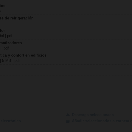
ios
s
es de refrigeración
lor
ol | pdf
imatizadores
 | pdf
ica y confort en edificios
| 5 MB | pdf
Descarga seleccionada
electrónico
Añadir seleccionados a carpeta 