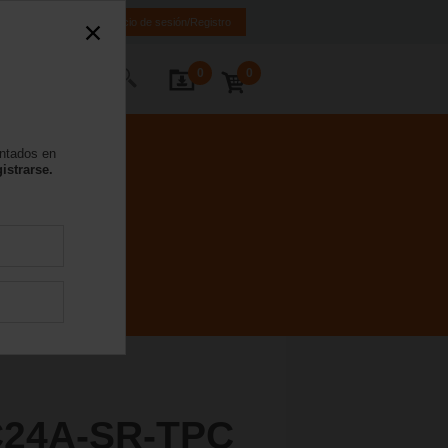
ES
EN
Inicio de sesión/Registro
0
0
 nosotros
entados en
istrarse.
C24A-SR-TPC