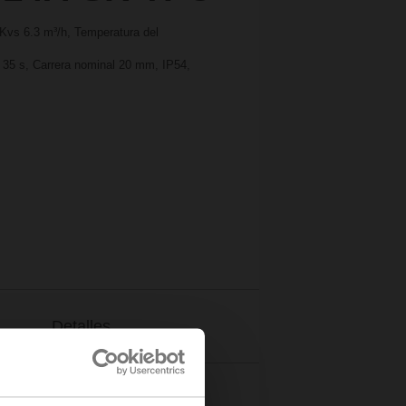
 Kvs 6.3 m³/h, Temperatura del
, 35 s, Carrera nominal 20 mm, IP54,
Detalles