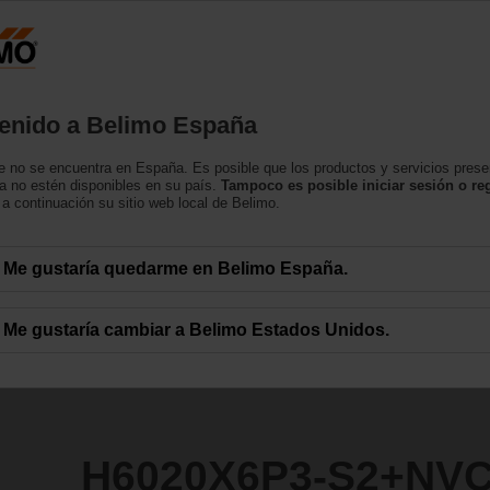
España
tos
Soporte
Sobre nosotros
Contacte con
enido a Belimo España
asiento
 no se encuentra en España. Es posible que los productos y servicios pres
S2+NVC24A-SR-TPC
a no estén disponibles en su país.
Tampoco es posible iniciar sesión o reg
a continuación su sitio web local de Belimo.
Me gustaría quedarme en Belimo España.
Me gustaría cambiar a Belimo Estados Unidos.
H6020X6P3-S2+NV