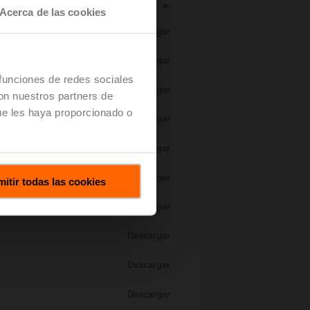
Acerca de las cookies
Descargar
Descargar
 funciones de redes sociales
Descargar
con nuestros partners de
ue les haya proporcionado o
Descargar
 H7..S / H7..X..S..
Descargar
Descargar
itir todas las cookies
Descargar
Descargar
Descargar
Descargar