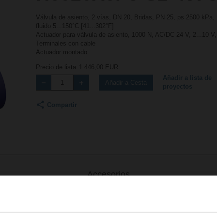
Válvula de asiento, 2 vías, DN 20, Bridas, PN 25, ps 2500 kPa,
fluido 5...150°C [41...302°F]
Actuador para válvula de asiento, 1000 N, AC/DC 24 V, 2...10 V
Terminales con cable
Actuador montado
Precio de lista
1.446,00 EUR
Añadir a lista de
Añadir a Cesta
proyectos
Compartir
Accesorios