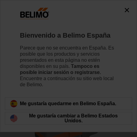
0
0
Inicio
Válvulas de control
Válvulas de asiento
Bienvenido a Belimo España
H6025X10-S2+SV230A-TPC
Parece que no se encuentra en España. Es
posible que los productos y servicios
presentados en esta página no estén
disponibles en su país.
Tampoco es
Conozca más detalles
posible iniciar sesión o registrarse.
Encuentre a continuación su sitio web local
de Belimo.
Volver a categoría de productos
Me gustaría quedarme en Belimo España.
Me gustaría cambiar a Belimo Estados
Unidos.