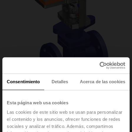
Consentimiento
Detalles
Acerca de las cookies
H6025X10-
Esta página web usa cookies
Las cookies de este sitio web se usan para personalizar
S2+SV230A-TPC
el contenido y los anuncios, ofrecer funciones de redes
sociales y analizar el tráfico. Además, compartimos
Válvula de asiento, 2 vías, DN 25, Bridas, PN 25, ps