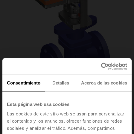
Consentimiento
Detalles
Acerca de las cookies
H6025X6P3-
Esta página web usa cookies
Las cookies de este sitio web se usan para personalizar
S2/SV24A-MP-TPC
el contenido y los anuncios, ofrecer funciones de redes
sociales y analizar el tráfico. Además, compartimos
Válvula de asiento, 2 vías, DN 25, Bridas, PN 25, ps