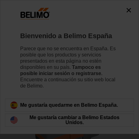
0
0
Inicio
Válvulas de control
Válvulas de asiento
Bienvenido a Belimo España
H6025X6P3-S2/SV24A-MP-TPC
Parece que no se encuentra en España. Es
posible que los productos y servicios
presentados en esta página no estén
disponibles en su país.
Tampoco es
Conozca más detalles
posible iniciar sesión o registrarse.
Encuentre a continuación su sitio web local
de Belimo.
Volver a categoría de productos
Me gustaría quedarme en Belimo España.
Me gustaría cambiar a Belimo Estados
Unidos.