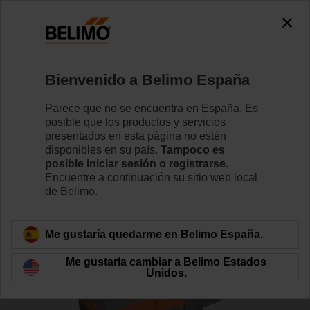
0
0
Inicio
Válvulas de control
Válvulas de asiento
Bienvenido a Belimo España
H6025X6P3-S2/SVC24A-SR-TPC
Parece que no se encuentra en España. Es
posible que los productos y servicios
presentados en esta página no estén
disponibles en su país.
Tampoco es
Conozca más detalles
posible iniciar sesión o registrarse.
Encuentre a continuación su sitio web local
de Belimo.
Volver a categoría de productos
Me gustaría quedarme en Belimo España.
Me gustaría cambiar a Belimo Estados
Unidos.