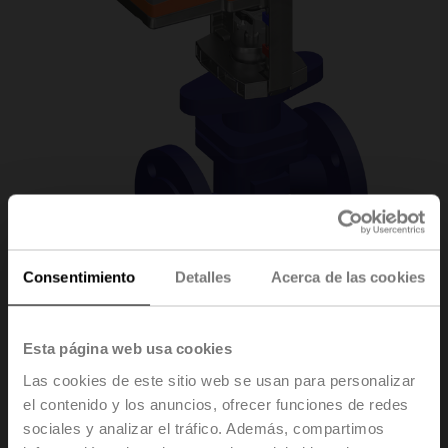
Consentimiento
Detalles
Acerca de las cookies
H6025X6P3-
Esta página web usa cookies
Las cookies de este sitio web se usan para personalizar
S2/SVC24A-SR-TPC
el contenido y los anuncios, ofrecer funciones de redes
sociales y analizar el tráfico. Además, compartimos
Válvula de asiento, 2 vías, DN 25, Bridas, PN 25, ps