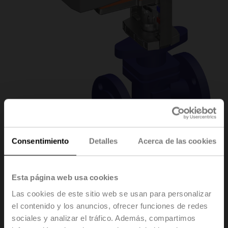
Consentimiento
Detalles
Acerca de las cookies
H6032X16-
Esta página web usa cookies
Las cookies de este sitio web se usan para personalizar
S2+NVK24A-3-TPC
el contenido y los anuncios, ofrecer funciones de redes
sociales y analizar el tráfico. Además, compartimos
Válvula de asiento, 2 vías, DN 32, Bridas, PN 25, ps