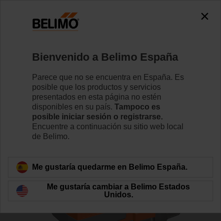
0
0
Inicio
Válvulas de control
Válvulas de asiento
Bienvenido a Belimo España
H6032X16-S2+NVK24A-3-TPC
Parece que no se encuentra en España. Es
posible que los productos y servicios
presentados en esta página no estén
disponibles en su país.
Tampoco es
Conozca más detalles
posible iniciar sesión o registrarse.
Encuentre a continuación su sitio web local
de Belimo.
Volver a categoría de productos
Me gustaría quedarme en Belimo España.
Me gustaría cambiar a Belimo Estados
Unidos.