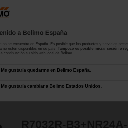
España
tos
Soporte
Sobre nosotros
Contacte con
enido a Belimo España
bola
 no se encuentra en España. Es posible que los productos y servicios pres
NR24A-MOD-J6
a no estén disponibles en su país.
Tampoco es posible iniciar sesión o reg
a continuación su sitio web local de Belimo.
Me gustaría quedarme en Belimo España.
Me gustaría cambiar a Belimo Estados Unidos.
R7032R-B3+NR24A