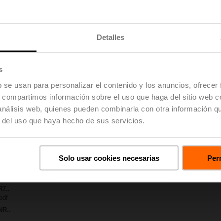
KB | pdf
Detalles
6
KB | pdf
R6..R..-B.. / R7..R..-B..
s
39 KB | pdf
b se usan para personalizar el contenido y los anuncios, ofrecer
 TR..A / LR..A / NR..A / SR..A
f
s, compartimos información sobre el uso que haga del sitio web 
 R20.., R30.., R60..R.., R70..R.., DN15...50
 análisis web, quienes pueden combinarla con otra información q
| 64 KB | pdf
r del uso que haya hecho de sus servicios.
y – NR24A-MOD-J6
| 37 KB | pdf
e proyectos – Válvulas de control caracterizadas de 2/3 vías
oyectos | Inglés | 2357 KB | pdf
Solo usar cookies necesarias
Perm
e proyectos – Notas generales
yectos | Inglés | pdf
R7..
pdf
NR..