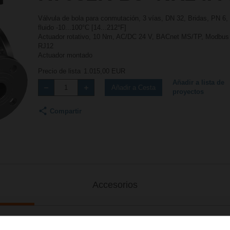
Válvula de bola para conmutación, 3 vías, DN 32, Bridas, PN 6,
fluido -10...100°C [14...212°F]
Actuador rotativo, 10 Nm, AC/DC 24 V, BACnet MS/TP, Modbus RT
RJ12
Actuador montado
Precio de lista
1.015,00 EUR
Añadir a lista de
Añadir a Cesta
proyectos
Compartir
Accesorios