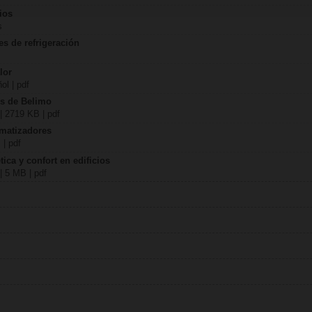
ios
s
es de refrigeración
lor
ol | pdf
us de Belimo
| 2719 KB | pdf
imatizadores
 | pdf
ica y confort en edificios
| 5 MB | pdf