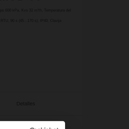
 ps 600 kPa, Kvs 32 m³/h, Temperatura del
U, 90 s (45...170 s), IP40, Clavija
Detalles