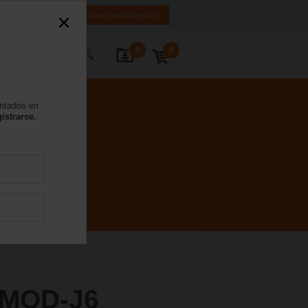
ES
EN
Inicio de sesión/Registro
0
0
 nosotros
entados en
istrarse.
-MOD-J6