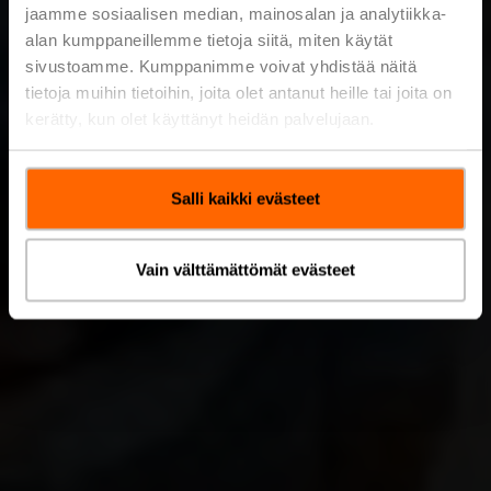
jaamme sosiaalisen median, mainosalan ja analytiikka-
alan kumppaneillemme tietoja siitä, miten käytät
sivustoamme. Kumppanimme voivat yhdistää näitä
tietoja muihin tietoihin, joita olet antanut heille tai joita on
kerätty, kun olet käyttänyt heidän palvelujaan.
Salli kaikki evästeet
Vain välttämättömät evästeet