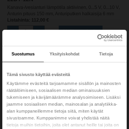
Kanava-/vesianturi lämpötila aktiivinen, 0...5 V, 0...10 V,
Anturin pituus 150 mm, Anturiputken halkaisija 6 mm
Listahinta: 112,00 €
Lisää ostoskoriin
Lisää projektiluetteloon
Suostumus
Yksityiskohdat
Tietoja
Tämä sivusto käyttää evästeitä
Käytämme evästeitä tarjoamamme sisällön ja mainosten
22DT-12P
räätälöimiseen, sosiaalisen median ominaisuuksien
Kanava-/vesianturi lämpötila aktiivinen, 0...5 V, 0...10 V,
tukemiseen ja kävijämäärämme analysoimiseen. Lisäksi
Anturin pituus 200 mm, Anturiputken halkaisija 6 mm
jaamme sosiaalisen median, mainosalan ja analytiikka-
Listahinta: 112,00 €
alan kumppaneillemme tietoja siitä, miten käytät
sivustoamme. Kumppanimme voivat yhdistää näitä
Lisää ostoskoriin
tietoja muihin tietoihin, joita olet antanut heille tai joita on