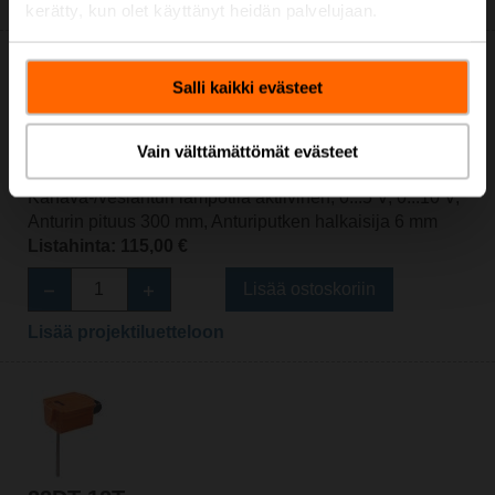
Lisää projektiluetteloon
kerätty, kun olet käyttänyt heidän palvelujaan.
Salli kaikki evästeet
Vain välttämättömät evästeet
22DT-12R
Kanava-/vesianturi lämpötila aktiivinen, 0...5 V, 0...10 V,
Anturin pituus 300 mm, Anturiputken halkaisija 6 mm
Listahinta: 115,00 €
Lisää ostoskoriin
Lisää projektiluetteloon