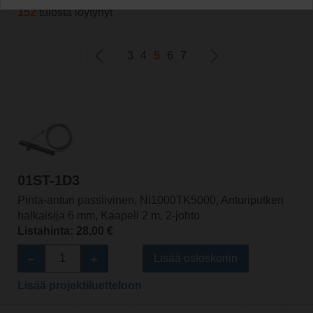
152
tulosta löytynyt
3
4
5
6
7
01ST-1D3
Pinta-anturi passiivinen, Ni1000TK5000, Anturiputken
halkaisija 6 mm, Kaapeli 2 m, 2-johto
Listahinta: 28,00 €
Lisää ostoskoriin
Lisää projektiluetteloon