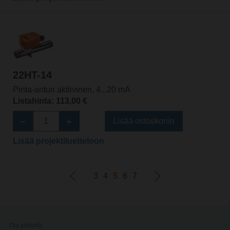
22HT-14
Pinta-anturi aktiivinen, 4...20 mA
Listahinta: 113,00 €
Lisää ostoskoriin
Lisää projektiluetteloon
3
4
5
6
7
Ota yhteyttä