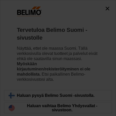
The exception is : javax.servlet.jsp.JspException: Problem
accessing the absolute URL
"https://www.belimo.com/fi/fi_FI/~mgnlArea=outdated~".
java.io.IOException: Server returned HTTP response code: 500
for URL: https://www.belimo.com/fi/fi_FI/~mgnlArea=outdated~
Tervetuloa Belimo Suomi -
sivustolle
Koti
Anturit/Mittarit
Näyttää, ettet ole maassa Suomi. Tällä
Putkianturit (vesi)
verkkosivulla olevat tuotteet ja palvelut eivät
Belimo tarjoaa uppo- ja kosketusantureita. Valitse paras
ehkä ole saatavilla sinun maassasi.
asennusvaihtoehto lämpötila-, paine- tai
Myöskään
virtausmittauksiisi putkien, lämmityskattiloiden ja
kirjautuminen/rekisteröityminen ei ole
säiliöiden sisällä ja pinnalla.
mahdollista.
Etsi paikallinen Belimo-
verkkosivustosi alta.
Lue lisää
Haluan pysyä Belimo Suomi -sivustolla.
Suodata
Haluan vaihtaa Belimo Yhdysvallat -
sivustoon.