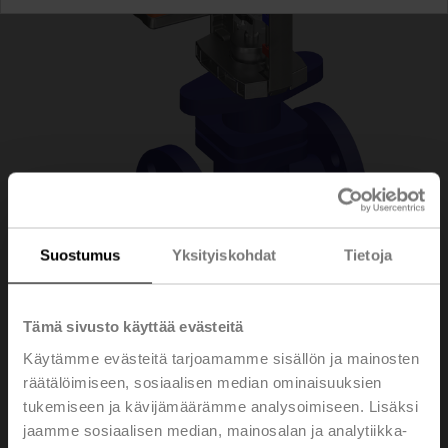
Suostumus
Yksityiskohdat
Tietoja
H6015X1-S2+NV24A-
Tämä sivusto käyttää evästeitä
Käytämme evästeitä tarjoamamme sisällön ja mainosten
SZ-TPC
räätälöimiseen, sosiaalisen median ominaisuuksien
tukemiseen ja kävijämäärämme analysoimiseen. Lisäksi
jaamme sosiaalisen median, mainosalan ja analytiikka-
Istukkaventtiili, 2-tie, DN 15, Laippa, PN 25, ps