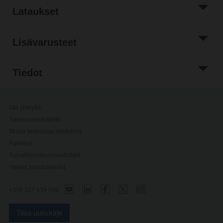
Lataukset
Lisävarusteet
Tiedot
Ota yhteyttä
Tietosuojakäytäntö
Muuta tietosuoja-asetuksia
Painatus
Turvallisuushuomautukset
Yleiset toimitusehdot
+358 207 639 500
Tilaa uutiskirje