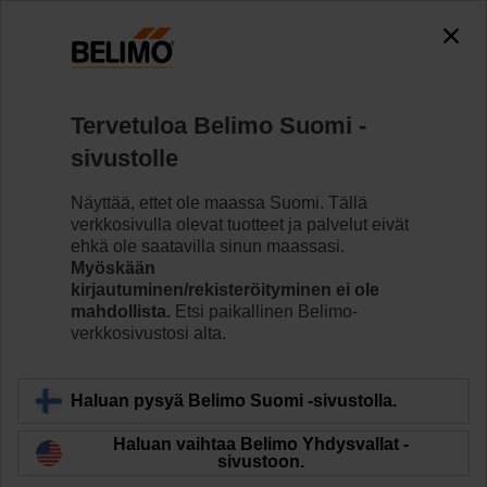
The exception is : javax.servlet.jsp.JspException: Problem
accessing the absolute URL
"https://www.belimo.com/fi/fi_FI/~mgnlArea=outdated~".
java.io.IOException: Server returned HTTP response code: 500
for URL: https://www.belimo.com/fi/fi_FI/~mgnlArea=outdated~
Tervetuloa Belimo Suomi -
sivustolle
Koti
Säätöventtiilit
Istukkaventtiilit
Näyttää, ettet ole maassa Suomi. Tällä
H6015XP4-S2+NVK24A-SR-TPC
verkkosivulla olevat tuotteet ja palvelut eivät
ehkä ole saatavilla sinun maassasi.
Myöskään
kirjautuminen/rekisteröityminen ei ole
Lue lisää
mahdollista.
Etsi paikallinen Belimo-
verkkosivustosi alta.
Haluan pysyä Belimo Suomi -sivustolla.
Takaisin tuotekategoriaan
Haluan vaihtaa Belimo Yhdysvallat -
sivustoon.