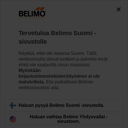
0
0
Koti
Säätöventtiilit
Istukkaventtiilit
Tervetuloa Belimo Suomi -
H6020X6P3-S2/LVC24A-MP-TPC
sivustolle
Näyttää, ettet ole maassa Suomi. Tällä
verkkosivulla olevat tuotteet ja palvelut eivät
Lue lisää
ehkä ole saatavilla sinun maassasi.
Myöskään
kirjautuminen/rekisteröityminen ei ole
mahdollista.
Etsi paikallinen Belimo-
verkkosivustosi alta.
Takaisin tuotekategoriaan
Haluan pysyä Belimo Suomi -sivustolla.
Haluan vaihtaa Belimo Yhdysvallat -
sivustoon.