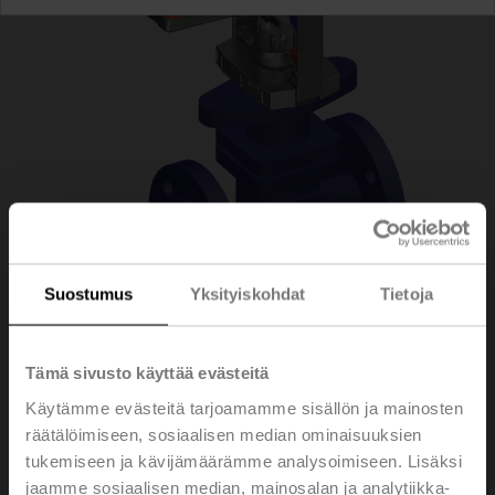
Suostumus
Yksityiskohdat
Tietoja
H6020X6P3-
Tämä sivusto käyttää evästeitä
Käytämme evästeitä tarjoamamme sisällön ja mainosten
S2/LVC24A-MP-TPC
räätälöimiseen, sosiaalisen median ominaisuuksien
tukemiseen ja kävijämäärämme analysoimiseen. Lisäksi
jaamme sosiaalisen median, mainosalan ja analytiikka-
Istukkaventtiili, 2-tie, DN 20, Laippa, PN 25, ps