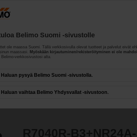
Suomi
FI
Tuotteet
Tuki
Tietoja meistä
Ota
tuloa Belimo Suomi -sivustolle
ttet ole maassa Suomi. Tällä verkkosivulla olevat tuotteet ja palvelut eivät eh
NR24A-S
 sinun maassasi.
Myöskään kirjautuminen/rekisteröityminen ei ole mahdol
n Belimo-verkkosivustosi alta.
Haluan pysyä Belimo Suomi -sivustolla.
Haluan vaihtaa Belimo Yhdysvallat -sivustoon.
R7040R-B3+NR24A-