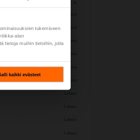
Lataus
Lataus
 ominaisuuksien tukemiseen
tiikka-alan
Lataus
ietoja muihin tietoihin, joita
Lataus
Lataus
Salli kaikki evästeet
Lataus
Lataus
Lataus
Lataus
Lataus