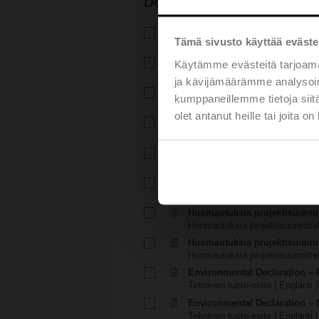
Dokumentaatio
Tekninen tuote-esite – R7..R-B
Tämä sivusto käyttää eväste
Tekninen tuote-esite | Suomi | 
Tekninen tuote-esite – NR24A
Käytämme evästeitä tarjoama
Tekninen tuote-esite | Suomi | 
ja kävijämäärämme analysoim
Asennusohjeet – R6..R..-B.. / 
kumppaneillemme tietoja siitä
Asennusohjeet | 339 KB | pdf
olet antanut heille tai joita o
Asennusohjeet – TR..A / LR..A
Asennusohjeet | pdf
EU Declaration of Conformity –
EU-vaatimustenmukaisuusvakuu
EU Declaration of Conformit
EU-vaatimustenmukaisuusvakuu
Huomautuksia projektisuunnitte
Huomautuksia projektisuunnittel
Huomautuksia projektisuunni
Huomautuksia projektisuunnittel
Environmental Declaration – 
Tekninen tuote-esite | Englanti 
Environmental Declaration – 
Tekninen tuote-esite | Englanti |