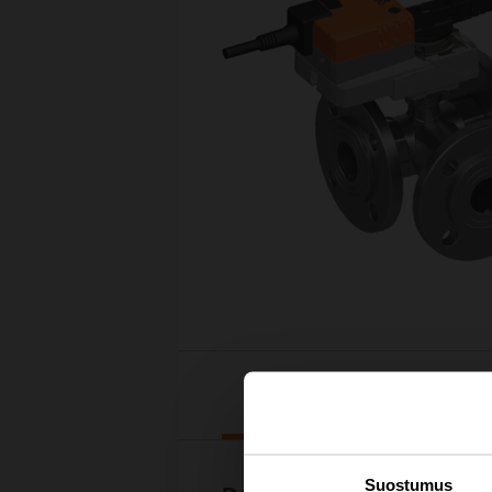
Lataukset
Suostumus