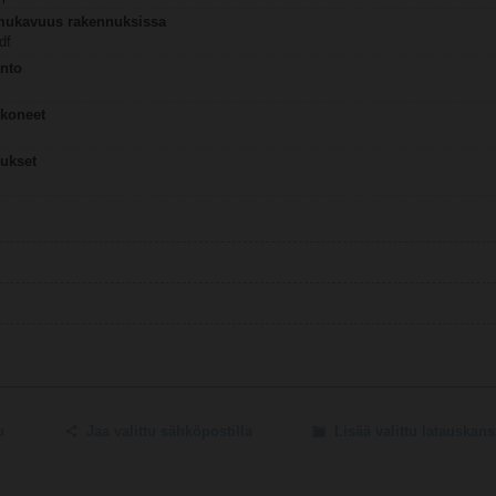
 mukavuus rakennuksissa
df
nto
ykoneet
lukset
u
Jaa valittu sähköpostilla
Lisää valittu latauskan