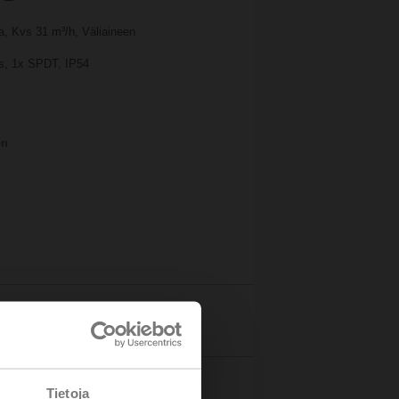
Pa, Kvs 31 m³/h, Väliaineen
0 s, 1x SPDT, IP54
on
Tiedot
Tietoja