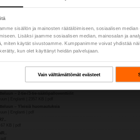
..
itä
1365 KB | pdf
-S
mme sisällön ja mainosten räätälöimiseen, sosiaalisen median
1028 KB | pdf
iseen. Lisäksi jaamme sosiaalisen median, mainosalan ja analy
R7..R..-B..
, miten käytät sivustoamme. Kumppanimme voivat yhdistää näitä t
n kerätty, kun olet käyttänyt heidän palvelujaan.
 / NR..A / SR..A
 R20.., R30.., R60..R.., R70..R.., DN15...50
tus | 64 KB | pdf
Vain välttämättömät evästeet
y – NR24A-S
tus | 22 KB | pdf
luun – 2-tie-/3-tie-säätöpalloventtiilit
uun | Englanti | 2357 KB | pdf
tteluun – Yleisiä huomautuksia
uun | Englanti | pdf
R7..
| 67 KB | pdf
NR..
 pdf