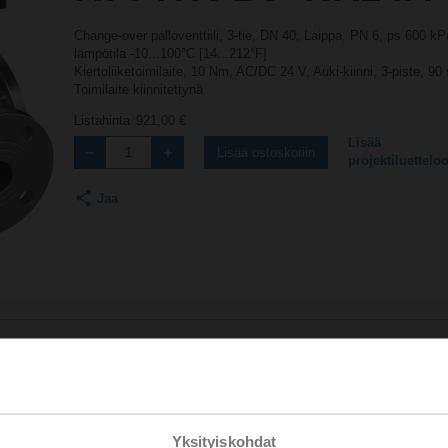
Change-over palloventtiili, 3-tie, DN 40, Laippa, PN 6, ps 600 k
lämpötila -10...100°C [14...212°F]
Kiertoliiketoimilaite, 10 Nm, AC/DC 24 V, Auki-kiinni, 3-piste, 9
Toimilaite kiinnitettynä
Listahinta
921,00 €
Lisää
Lisää ostoskoriin
projektiluettelo
Jaa
Lisävarusteet
Yksityiskohdat