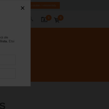
SE
EN
Kirjaudu sisään / rekisteröidy
0
0
 yhteyttä
kä ole
lista.
Etsi
S