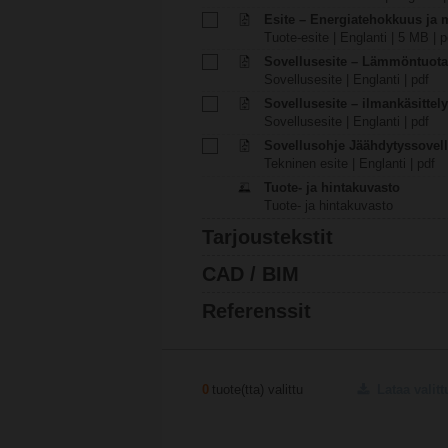
Esite – Energiatehokkuus ja
Tuote-esite | Englanti | 5 MB | p
Sovellusesite – Lämmöntuota
Sovellusesite | Englanti | pdf
Sovellusesite – ilmankäsittel
Sovellusesite | Englanti | pdf
Sovellusohje Jäähdytyssovel
Tekninen esite | Englanti | pdf
Tuote- ja hintakuvasto
Tuote- ja hintakuvasto
Tarjoustekstit
CAD / BIM
Referenssit
0
tuote(tta) valittu
Lataa valitt