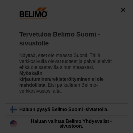
0
0
Koti
Säätöventtiilit
Palloventtiilit
Tervetuloa Belimo Suomi -
R7050R-B3+SRFA-S2-O
sivustolle
Näyttää, ettet ole maassa Suomi. Tällä
verkkosivulla olevat tuotteet ja palvelut eivät
Lue lisää
ehkä ole saatavilla sinun maassasi.
Myöskään
kirjautuminen/rekisteröityminen ei ole
mahdollista.
Etsi paikallinen Belimo-
verkkosivustosi alta.
Takaisin tuotekategoriaan
Haluan pysyä Belimo Suomi -sivustolla.
Haluan vaihtaa Belimo Yhdysvallat -
sivustoon.