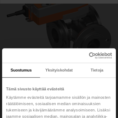
Suostumus
Yksityiskohdat
Tietoja
R7050R-B3+SRFA-
Tämä sivusto käyttää evästeitä
Käytämme evästeitä tarjoamamme sisällön ja mainosten
S2-O
räätälöimiseen, sosiaalisen median ominaisuuksien
tukemiseen ja kävijämäärämme analysoimiseen. Lisäksi
jaamme sosiaalisen median, mainosalan ja analytiikka-
Change-over palloventtiili, 3-tie, DN 50, Laippa, PN 6,