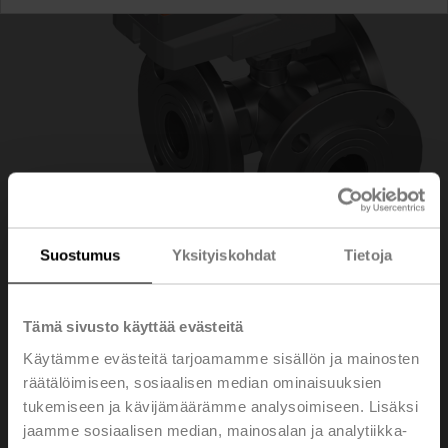
Suostumus
Yksityiskohdat
Tietoja
R7032R16-
Tämä sivusto käyttää evästeitä
Käytämme evästeitä tarjoamamme sisällön ja mainosten
B3+NR24A-KNX
räätälöimiseen, sosiaalisen median ominaisuuksien
tukemiseen ja kävijämäärämme analysoimiseen. Lisäksi
jaamme sosiaalisen median, mainosalan ja analytiikka-
Säätöpalloventtiili, 3-tie, DN 32, Laippa, PN 6, ps