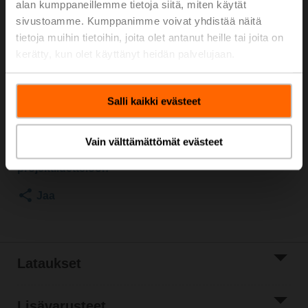
alan kumppaneillemme tietoja siitä, miten käytät
600 kPa, Kvs 16 m³/h, Väliaineen lämpötila -10...100°C
sivustoamme. Kumppanimme voivat yhdistää näitä
[14...212°F]
tietoja muihin tietoihin, joita olet antanut heille tai joita on
Kiertoliiketoimilaite, 10 Nm, AC/DC 24 V, KNX (S-
kerätty, kun olet käyttänyt heidän palvelujaan.
Mode), 90 s (45...170 s), IP54
Toimilaite kiinnitettynä
Listahinta
1 022,00 €
Salli kaikki evästeet
Lisää ostoskoriin
Vain välttämättömät evästeet
Lisää
projektiluetteloon
Jaa
Lataukset
Lisävarusteet