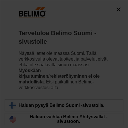
0
0
Koti
Säätöventtiilit
Säätöpalloventtiilit
Tervetuloa Belimo Suomi -
R7032R16-B3+NR24A-KNX
sivustolle
Näyttää, ettet ole maassa Suomi. Tällä
verkkosivulla olevat tuotteet ja palvelut eivät
Lue lisää
ehkä ole saatavilla sinun maassasi.
Myöskään
kirjautuminen/rekisteröityminen ei ole
mahdollista.
Etsi paikallinen Belimo-
verkkosivustosi alta.
Takaisin tuotekategoriaan
Haluan pysyä Belimo Suomi -sivustolla.
Haluan vaihtaa Belimo Yhdysvallat -
sivustoon.