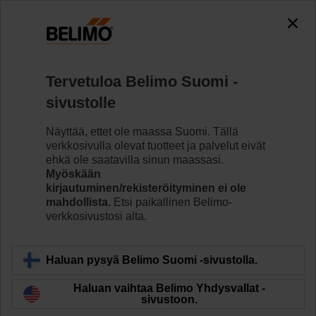
0
0
Koti
Säätöventtiilit
Säätöpalloventtiilit
Tervetuloa Belimo Suomi -
R7040R16-B3+NRQ24A-SR
sivustolle
Näyttää, ettet ole maassa Suomi. Tällä
verkkosivulla olevat tuotteet ja palvelut eivät
Lue lisää
ehkä ole saatavilla sinun maassasi.
Myöskään
kirjautuminen/rekisteröityminen ei ole
mahdollista.
Etsi paikallinen Belimo-
verkkosivustosi alta.
Takaisin tuotekategoriaan
Haluan pysyä Belimo Suomi -sivustolla.
Haluan vaihtaa Belimo Yhdysvallat -
sivustoon.