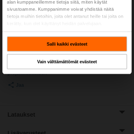
alan kumppaneillemme tietoja siitä, miten käytät
600 kPa, Kvs 16 m³/h, Väliaineen lämpötila -10...100°C
sivustoamme. Kumppanimme voivat yhdistää näitä
[14...212°F]
tietoja muihin tietoihin, joita olet antanut heille tai joita on
Erikoisnopea toimilaite, 8 Nm, AC/DC 24 V, 2...10 V, 9 s,
kerätty, kun olet käyttänyt heidän palvelujaan.
IP54
Toimilaite kiinnitettynä
Listahinta
1 110,00 €
Salli kaikki evästeet
Lisää ostoskoriin
Vain välttämättömät evästeet
Lisää
projektiluetteloon
Jaa
Lataukset
Lisävarusteet