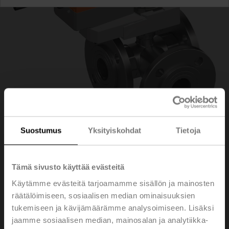
Suostumus
Yksityiskohdat
Tietoja
R7040R16-
Tämä sivusto käyttää evästeitä
Käytämme evästeitä tarjoamamme sisällön ja mainosten
B3+NRQ24A-SR
räätälöimiseen, sosiaalisen median ominaisuuksien
tukemiseen ja kävijämäärämme analysoimiseen. Lisäksi
jaamme sosiaalisen median, mainosalan ja analytiikka-
Säätöpalloventtiili, 3-tie, DN 40, Laippa, PN 6, ps