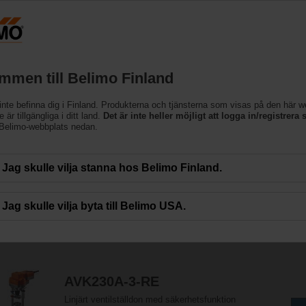
cessing the absolute URL "https://www.belimo.com/fi/sv_SE/~mgnlArea=cookie
lställdon
mmen till Belimo Finland
inte befinna dig i Finland. Produkterna och tjänsterna som visas på den här 
t av linjära ventilställdon som är speciellt utformade för eftermontering på befi
 är tillgängliga i ditt land.
Det är inte heller möjligt att logga in/registrera s
 Belimo-webbplats nedan.
Jag skulle vilja stanna hos Belimo Finland.
x
x
x
1500 N
2000 N
2500 N
4500 N
Jag skulle vilja byta till Belimo USA.
14
resultat hittades
AVK230A-3-RE
Linjärt ventilställdon med säkerhetsfunktion