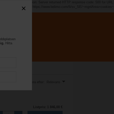
s~". java.io.IOException: Server returned HTTP response code: 500 for URL:
https://www.belimo.com/fi/sv_SE/~mgnlArea=cookies~
webbplatsen
ntliga installationer.
ig.
Hitta
Sortera efter: Relevans
Listpris: 1 846,00 €