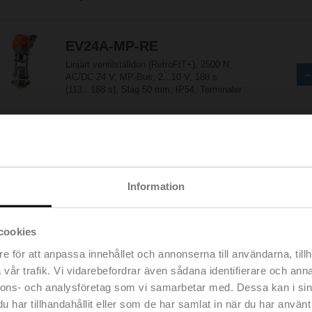
EV24A-MP-RE
Linjärt ventilställdon (RetroFIT+), 2500 N,
AC/DC 24 V, MP-Bus, 2...10 V, 188 s
(113...188 s), Slag 50 mm, IP54, Terminaler
EV24A-RE
Linjärt ventilställdon (RetroFIT+), 2500 N,
AC/DC 24 V, Öppna/stäng, 3-punkts, 188 s,
Slag 50 mm, IP54, Terminaler
Information
cookies
EVC24A-MF-RE
e för att anpassa innehållet och annonserna till användarna, tillh
Linjärt ventilställdon (RetroFIT+), 2500 N,
AC/DC 24 V, MFT, 2...10 V, 44 s (44...113 s),
vår trafik. Vi vidarebefordrar även sådana identifierare och anna
Slag 50 mm, IP54
nnons- och analysföretag som vi samarbetar med. Dessa kan i sin
har tillhandahållit eller som de har samlat in när du har använt 