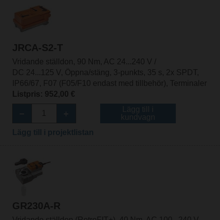
JRCA-S2-T
Vridande ställdon, 90 Nm, AC 24...240 V /
DC 24...125 V, Öppna/stäng, 3-punkts, 35 s, 2x SPDT,
IP66/67, F07 (F05/F10 endast med tillbehör), Terminaler
Listpris: 952,00 €
Lägg till i
kundvagn
Lägg till i projektlistan
GR230A-R
Vridande ställdon (RetroFIT+), 40 Nm, AC 100...240 V,