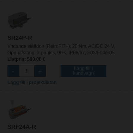
SR24P-R
Vridande ställdon (RetroFIT+), 20 Nm, AC/DC 24 V,
Öppna/stäng, 3-punkts, 90 s, IP66/67, F03/F04/F05
Listpris: 580,00 €
Lägg till i
kundvagn
Lägg till i projektlistan
SRF24A-R