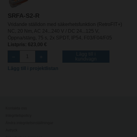
SRFA-S2-R
Vridande ställdon med säkerhetsfunktion (RetroFIT+)
NC, 20 Nm, AC 24...240 V / DC 24...125 V,
Öppna/stäng, 75 s, 2x SPDT, IP54, F03/F04/F05
Listpris: 623,00 €
Lägg till i
kundvagn
Lägg till i projektlistan
Kontakta oss
Integritetspolicy
Ändra integritetsinställningar
Avtryck