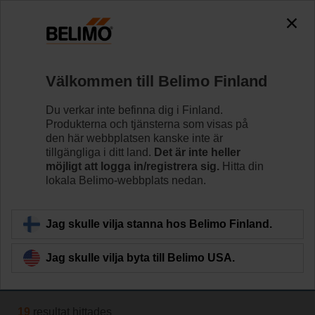
The exception is : javax.servlet.jsp.JspException: Problem
accessing the absolute URL
"https://www.belimo.com/fi/sv_SE/~mgnlArea=cookies~".
java.io.IOException: Server returned HTTP response code: 500
for URL: https://www.belimo.com/fi/sv_SE/~mgnlArea=cookies~
Välkommen till Belimo Finland
Hem
RetroFIT+
Du verkar inte befinna dig i Finland.
Produkterna och tjänsterna som visas på
Ställdon för vridspjällventiler
den här webbplatsen kanske inte är
Belimo RetroFIT+ är ett universellt sortiment av
tillgängliga i ditt land.
Det är inte heller
möjligt att logga in/registrera sig.
Hitta din
ventilställdon som är speciellt utformade för
lokala Belimo-webbplats nedan.
eftermontering på befintliga vridspjällventiler.
Läs mer
Jag skulle vilja stanna hos Belimo Finland.
Jag skulle vilja byta till Belimo USA.
Filtrera efter
19
resultat hittades