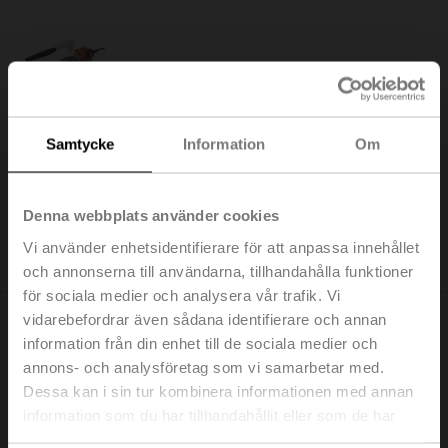
SR230A-R
Vridande ställdon (RetroFIT+), 20 Nm, AC 100...240 V,
Samtycke
Information
Om
Öppna/stäng, 3-punkts, 90 s, IP54, F03/F04/F05
Listpris: 307,00 €
Denna webbplats använder cookies
Lägg till i
kundvagn
Vi använder enhetsidentifierare för att anpassa innehållet
Lägg till i projektlistan
och annonserna till användarna, tillhandahålla funktioner
för sociala medier och analysera vår trafik. Vi
vidarebefordrar även sådana identifierare och annan
information från din enhet till de sociala medier och
annons- och analysföretag som vi samarbetar med.
Dessa kan i sin tur kombinera informationen med annan
SR230A-TP-R
information som du har tillhandahållit eller som de har
samlat in när du har använt deras tjänster.
Vridande ställdon (RetroFIT+), 20 Nm, AC 100...240 V,