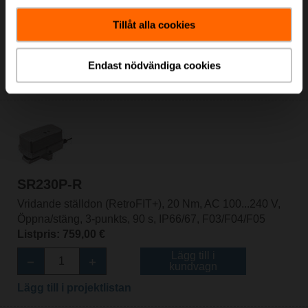
Öppna/stäng, 3-punkts, 90 s, IP54, F03/F04/F05
Tillåt alla cookies
Listpris: 307,00 €
Lägg till i
kundvagn
Endast nödvändiga cookies
Lägg till i projektlistan
SR230P-R
Vridande ställdon (RetroFIT+), 20 Nm, AC 100...240 V,
Öppna/stäng, 3-punkts, 90 s, IP66/67, F03/F04/F05
Listpris: 759,00 €
Lägg till i
kundvagn
Lägg till i projektlistan