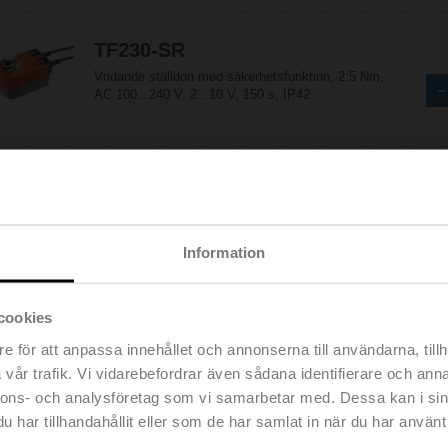
TF230-SR
Vridande ställdon med säkerhetsfunktion, 2.5 Nm,
AC 100...240 V, 2...10 V, 150 s, IP42
TF24
Vridande ställdon med säkerhetsfunktion, 2.5 Nm,
AC/DC 24 V, Öppna/stäng, 75 s, IP42
Information
cookies
TF24-MFT
Vridande ställdon med säkerhetsfunktion, 2.5 Nm,
e för att anpassa innehållet och annonserna till användarna, tillh
AC/DC 24 V, MP-Bus, 2...10 V, 150 s, IP42
vår trafik. Vi vidarebefordrar även sådana identifierare och anna
nnons- och analysföretag som vi samarbetar med. Dessa kan i sin
har tillhandahållit eller som de har samlat in när du har använt 