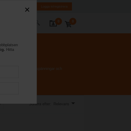
FI
SE
EN
Logga in/registrera
0
0
takta oss
webbplatsen
ig.
Hitta
 stort urval nominella spänningar och
Sortera efter: Relevans