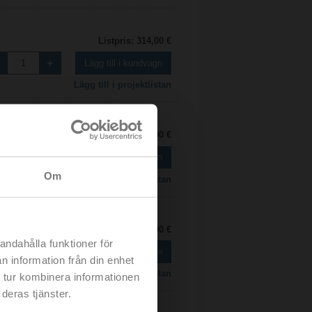
Listpris: 314,00 €
Lägg till i kundvagn
Lägg till i projektlistan
Listpris: 211,00 €
Lägg till i kundvagn
Om
Lägg till i projektlistan
Listpris: 301,00 €
andahålla funktioner för
Lägg till i kundvagn
n information från din enhet
Lägg till i projektlistan
 tur kombinera informationen
deras tjänster.