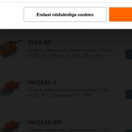
TF24-S
Vridande ställdon med säkerhetsfunktion, 2.5 Nm,
Endast nödvändiga cookies
AC/DC 24 V, Öppna/stäng, 75 s, 1x SPDT, IP42
TF24-SR
Vridande ställdon med säkerhetsfunktion, 2.5 Nm,
AC/DC 24 V, MP-Bus, 2...10 V, 150 s, IP42
NKQ24A-1
Vridande ställdon med säkerhetsfunktion, 6 Nm,
AC/DC 24 V, Öppna/stäng, 4 s, IP54
NKQ24A-MF
Vridande ställdon med säkerhetsfunktion, 6 Nm,