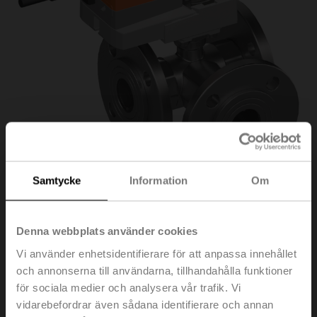
Samtycke
Information
Om
R7032R-B3+NR24A-
Denna webbplats använder cookies
Vi använder enhetsidentifierare för att anpassa innehållet
MP
och annonserna till användarna, tillhandahålla funktioner
för sociala medier och analysera vår trafik. Vi
vidarebefordrar även sådana identifierare och annan
Omkopplingskulventil, 3-ports, DN 32, Fläns, PN 6, ps