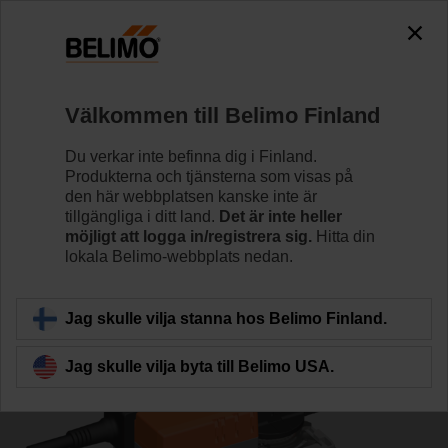
0
0
Hem
Reglerventiler
Kulventiler
Välkommen till Belimo Finland
R7032R-B3+NR24A-MP
Du verkar inte befinna dig i Finland.
Produkterna och tjänsterna som visas på
den här webbplatsen kanske inte är
tillgängliga i ditt land.
Det är inte heller
Läs mer
möjligt att logga in/registrera sig.
Hitta din
lokala Belimo-webbplats nedan.
Tillbaka till produktkategori
Jag skulle vilja stanna hos Belimo Finland.
Jag skulle vilja byta till Belimo USA.