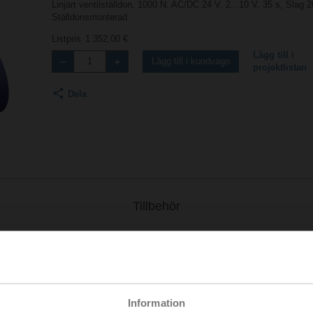
Linjärt ventilställdon, 1000 N, AC/DC 24 V, 2...10 V, 35 s, Slag
Ställdonsmonterad
Listpris
1 352,00 €
Lägg till i
Lägg till i kundvagn
projektlistan
Dela
Tillbehör
2
Information
727 KB | pdf