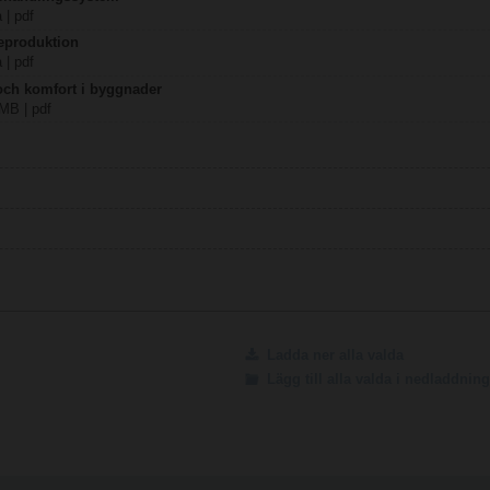
 | pdf
eproduktion
 | pdf
 och komfort i byggnader
 MB | pdf
Ladda ner alla valda
Lägg till alla valda i nedladdni