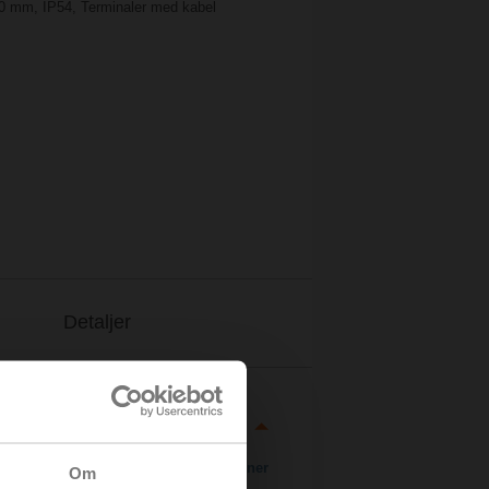
 20 mm, IP54, Terminaler med kabel
Detaljer
Ladda ner
Om