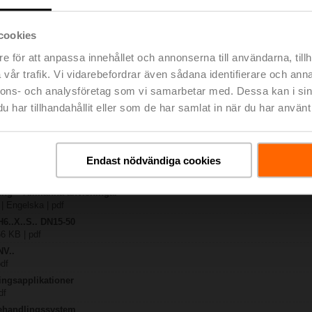
-SR-TPC
021 KB | pdf
cookies
.X..-S(P)2
e för att anpassa innehållet och annonserna till användarna, tillh
B | pdf
vår trafik. Vi vidarebefordrar även sådana identifierare och anna
A.. / NV..A.. / SV..A..
nnons- och analysföretag som vi samarbetar med. Dessa kan i sin
H4..B / H5..B / H6..N / H6..R / H6..S / H6..SP / H6..X..-S2 / H7..N / H7..R /
har tillhandahållit eller som de har samlat in när du har använt 
lse | 97 KB | pdf
y – NVC24A-SR-TPC
lse | 29 KB | pdf
Endast nödvändiga cookies
ng – 2- och 3-ports sätesventiler
 | Engelska | 2807 KB | pdf
ring – Allmänna anvisningar
 | Engelska | pdf
H6..X..S.. DN15-50
66 KB | pdf
NV..
pdf
ingsapplikationer
df
behandlingssystem