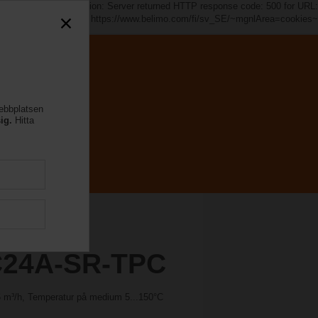
s~". java.io.IOException: Server returned HTTP response code: 500 for URL:
https://www.belimo.com/fi/sv_SE/~mgnlArea=cookies~
webbplatsen
ig.
Hitta
C24A-SR-TPC
.6 m³/h, Temperatur på medium 5...150°C