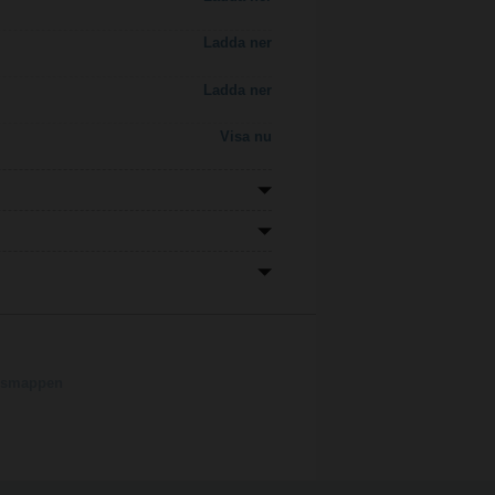
Ladda ner
Ladda ner
Visa nu
ngsmappen