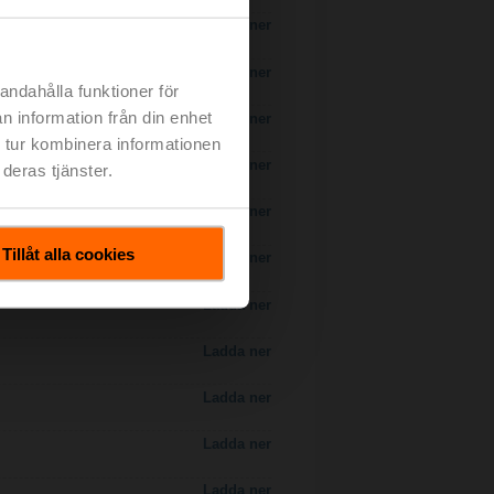
Ladda ner
Ladda ner
andahålla funktioner för
n information från din enhet
Ladda ner
 tur kombinera informationen
 H7..S / H7..X..S..
Ladda ner
deras tjänster.
Ladda ner
Tillåt alla cookies
Ladda ner
Ladda ner
Ladda ner
Ladda ner
Ladda ner
Ladda ner