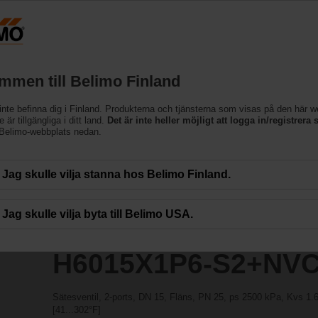
cessing the absolute URL "https://www.belimo.com/fi/sv_SE/~mgnlArea=cookie
S2+NVC24A-SR-TPC
mmen till Belimo Finland
inte befinna dig i Finland. Produkterna och tjänsterna som visas på den här 
 är tillgängliga i ditt land.
Det är inte heller möjligt att logga in/registrera s
 Belimo-webbplats nedan.
Jag skulle vilja stanna hos Belimo Finland.
Jag skulle vilja byta till Belimo USA.
H6015X1P6-S2+NV
Sätesventil, 2-ports, DN 15, Fläns, PN 25, ps 2500 kPa, Kvs 1
[41...302°F]