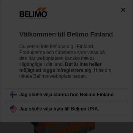
0
0
Hem
Reglerventiler
Sätesventiler
Välkommen till Belimo Finland
H6015X1P6-S2+SVC24A-SZ-TPC
Du verkar inte befinna dig i Finland.
Produkterna och tjänsterna som visas på
den här webbplatsen kanske inte är
tillgängliga i ditt land.
Det är inte heller
Läs mer
möjligt att logga in/registrera sig.
Hitta din
lokala Belimo-webbplats nedan.
Tillbaka till produktkategori
Jag skulle vilja stanna hos Belimo Finland.
Jag skulle vilja byta till Belimo USA.