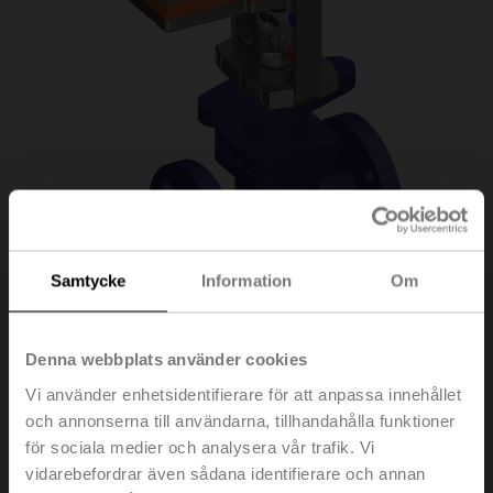
Samtycke
Information
Om
H6015X1P6-
Denna webbplats använder cookies
Vi använder enhetsidentifierare för att anpassa innehållet
S2+SVC24A-SZ-TPC
och annonserna till användarna, tillhandahålla funktioner
för sociala medier och analysera vår trafik. Vi
vidarebefordrar även sådana identifierare och annan
Sätesventil, 2-ports, DN 15, Fläns, PN 25, ps 2500 kPa,