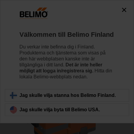
0
0
Hem
Reglerventiler
Sätesventiler
Välkommen till Belimo Finland
H6015X1P6-S2/NVC24A-SR-TPC
Du verkar inte befinna dig i Finland.
Produkterna och tjänsterna som visas på
den här webbplatsen kanske inte är
tillgängliga i ditt land.
Det är inte heller
Läs mer
möjligt att logga in/registrera sig.
Hitta din
lokala Belimo-webbplats nedan.
Tillbaka till produktkategori
Jag skulle vilja stanna hos Belimo Finland.
Jag skulle vilja byta till Belimo USA.