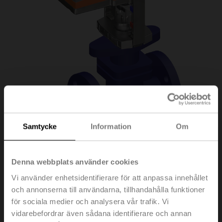
Samtycke
Information
Om
H6015X1P6-
Denna webbplats använder cookies
Vi använder enhetsidentifierare för att anpassa innehållet
S2/NVC24A-SR-TPC
och annonserna till användarna, tillhandahålla funktioner
för sociala medier och analysera vår trafik. Vi
vidarebefordrar även sådana identifierare och annan
Sätesventil, 2-ports, DN 15, Fläns, PN 25, ps 2500 kPa,