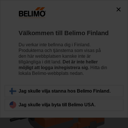
0
0
Hem
Reglerventiler
Sätesventiler
Välkommen till Belimo Finland
H6015X4-S2+NVKC24A-SR-TPC
Du verkar inte befinna dig i Finland.
Produkterna och tjänsterna som visas på
den här webbplatsen kanske inte är
tillgängliga i ditt land.
Det är inte heller
Läs mer
möjligt att logga in/registrera sig.
Hitta din
lokala Belimo-webbplats nedan.
Tillbaka till produktkategori
Jag skulle vilja stanna hos Belimo Finland.
Jag skulle vilja byta till Belimo USA.