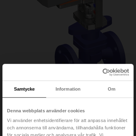
Samtycke
Information
Om
H6015X4-
Denna webbplats använder cookies
S2+NVKC24A-SR-
Vi använder enhetsidentifierare för att anpassa innehållet
och annonserna till användarna, tillhandahålla funktioner
TPC
för sociala medier och analysera vår trafik. Vi