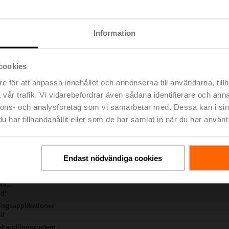
-MP-TPC
792 KB | pdf
Information
.X..-S(P)2
B | pdf
A.. / NV..A.. / SV..A..
cookies
H4..B / H5..B / H6..N / H6..R / H6..S / H6..SP / H6..X..-S2 / H7..N / H7..R /
e för att anpassa innehållet och annonserna till användarna, tillh
lse | 97 KB | pdf
vår trafik. Vi vidarebefordrar även sådana identifierare och anna
ty – NVC24A-MP-TPC
nnons- och analysföretag som vi samarbetar med. Dessa kan i sin
lse | 29 KB | pdf
har tillhandahållit eller som de har samlat in när du har använt 
ng – 2- och 3-ports sätesventiler
 | Engelska | 2807 KB | pdf
ring – Allmänna anvisningar
 | Engelska | pdf
Endast nödvändiga cookies
H6..X..S.. DN15-50
66 KB | pdf
NV..
pdf
ingsapplikationer
df
behandlingssystem