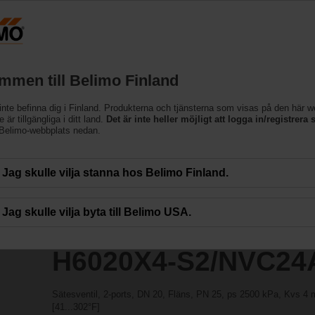
cessing the absolute URL "https://www.belimo.com/fi/sv_SE/~mgnlArea=cookie
/NVC24A-MP-TPC
mmen till Belimo Finland
inte befinna dig i Finland. Produkterna och tjänsterna som visas på den här 
 är tillgängliga i ditt land.
Det är inte heller möjligt att logga in/registrera s
 Belimo-webbplats nedan.
Jag skulle vilja stanna hos Belimo Finland.
Jag skulle vilja byta till Belimo USA.
H6020X4-S2/NVC24
Sätesventil, 2-ports, DN 20, Fläns, PN 25, ps 2500 kPa, Kvs 4
[41...302°F]