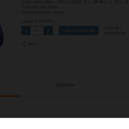
Linjärt ventilställdon, 1000 N, AC/DC 24 V, MP-Bus, 2...10 V, 35
Terminaler med kabel
Ställdon levererat separat
Listpris
1 469,00 €
Lägg till i
Lägg till i kundvagn
projektlistan
Dela
Tillbehör
2
727 KB | pdf