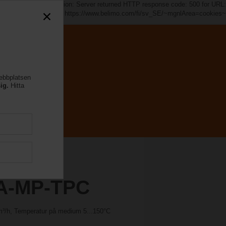
s~". java.io.IOException: Server returned HTTP response code: 500 for URL:
https://www.belimo.com/fi/sv_SE/~mgnlArea=cookies~
webbplatsen
ig.
Hitta
A-MP-TPC
 m³/h, Temperatur på medium 5...150°C