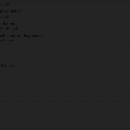
 | pdf
eproduktion
 | pdf
ån Belimo
19 KB | pdf
 och komfort i byggnader
 MB | pdf
 KB | pdf