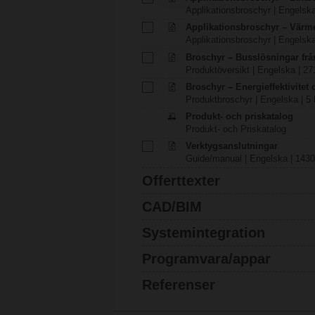
Applikationsbroschyr | Engelska
Applikationsbroschyr – Värm
Applikationsbroschyr | Engelska
Broschyr – Busslösningar fr
Produktöversikt | Engelska | 27
Broschyr – Energieffektivitet
Produktbroschyr | Engelska | 5
Produkt- och priskatalog
Produkt- och Priskatalog
Verktygsanslutningar
Guide/manual | Engelska | 1430
Offerttexter
CAD/BIM
Systemintegration
Programvara/appar
Referenser