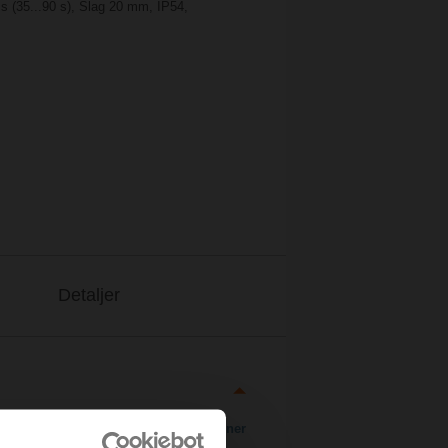
 s (35...90 s), Slag 20 mm, IP54,
Detaljer
Ladda ner