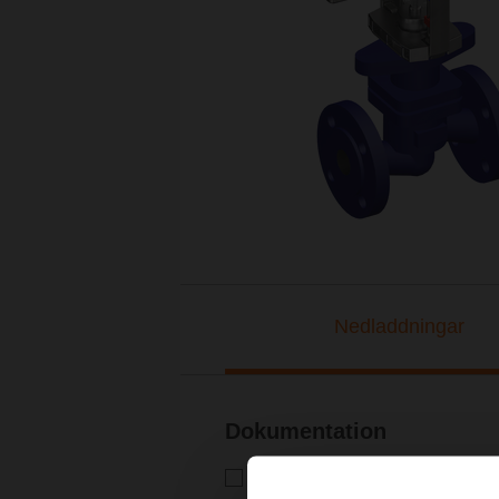
Nedladdningar
Dokumentation
Tekniskt datablad – H6..X..-S
Tekniskt datablad | Svenska | 1