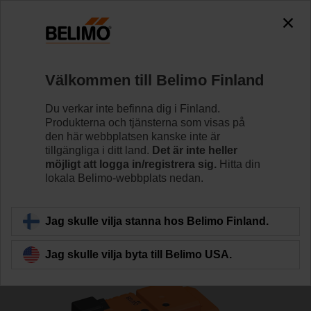
The exception is : javax.servlet.jsp.JspException: Problem
accessing the absolute URL
"https://www.belimo.com/fi/sv_SE/~mgnlArea=cookies~".
java.io.IOException: Server returned HTTP response code: 500
for URL: https://www.belimo.com/fi/sv_SE/~mgnlArea=cookies~
Välkommen till Belimo Finland
Hem
Reglerventiler
Sätesventiler
Du verkar inte befinna dig i Finland.
Produkterna och tjänsterna som visas på
H6025X10-S2/LV24A-SR-TPC
den här webbplatsen kanske inte är
tillgängliga i ditt land.
Det är inte heller
möjligt att logga in/registrera sig.
Hitta din
lokala Belimo-webbplats nedan.
Läs mer
Jag skulle vilja stanna hos Belimo Finland.
Jag skulle vilja byta till Belimo USA.
Tillbaka till produktkategori