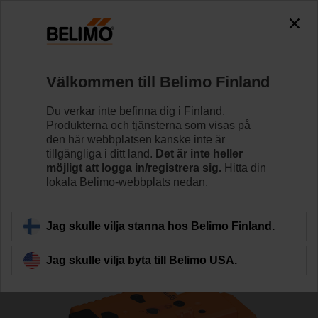
The exception is : javax.servlet.jsp.JspException: Problem
accessing the absolute URL
"https://www.belimo.com/fi/sv_SE/~mgnlArea=cookies~".
java.io.IOException: Server returned HTTP response code: 500
for URL: https://www.belimo.com/fi/sv_SE/~mgnlArea=cookies~
Välkommen till Belimo Finland
Hem
Reglerventiler
Sätesventiler
Du verkar inte befinna dig i Finland.
Produkterna och tjänsterna som visas på
H6025X10-S2/NVKC24A-SZ-TPC
den här webbplatsen kanske inte är
tillgängliga i ditt land.
Det är inte heller
möjligt att logga in/registrera sig.
Hitta din
lokala Belimo-webbplats nedan.
Läs mer
Jag skulle vilja stanna hos Belimo Finland.
Jag skulle vilja byta till Belimo USA.
Tillbaka till produktkategori