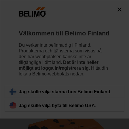
The exception is : javax.servlet.jsp.JspException: Problem
accessing the absolute URL
"https://www.belimo.com/fi/sv_SE/~mgnlArea=cookies~".
java.io.IOException: Server returned HTTP response code: 500
for URL: https://www.belimo.com/fi/sv_SE/~mgnlArea=cookies~
Välkommen till Belimo Finland
Hem
Reglerventiler
Sätesventiler
Du verkar inte befinna dig i Finland.
Produkterna och tjänsterna som visas på
H6025X6P3-S2+NVK24A-MP-TPC
den här webbplatsen kanske inte är
tillgängliga i ditt land.
Det är inte heller
möjligt att logga in/registrera sig.
Hitta din
lokala Belimo-webbplats nedan.
Läs mer
Jag skulle vilja stanna hos Belimo Finland.
Jag skulle vilja byta till Belimo USA.
Tillbaka till produktkategori